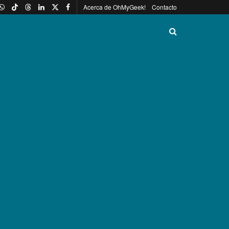
Acerca de OhMyGeek!
Contacto