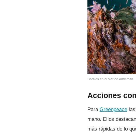
Corales en el Mar de Andamán.
Acciones cont
Para
Greenpeace
las
mano. Ellos destacan
más rápidas de lo qu