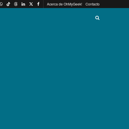
Acerca de OhMyGeek!
Contacto