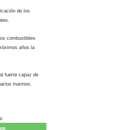
icación de los
ales.
los combustibles
próximos años la
l fuerte capaz de
arios marinos.
p: