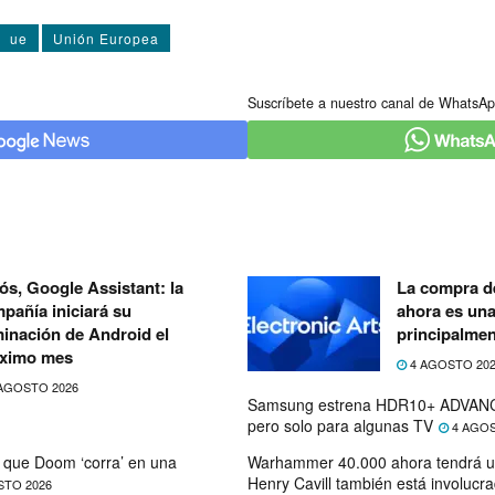
ue
Unión Europea
Suscríbete a nuestro canal de WhatsAp
ós, Google Assistant: la
La compra de
pañía iniciará su
ahora es un
minación de Android el
principalmen
ximo mes
4 AGOSTO 20
AGOSTO 2026
Samsung estrena HDR10+ ADVANC
pero solo para algunas TV
4 AGOS
que Doom ‘corra’ en una
Warhammer 40.000 ahora tendrá u
Henry Cavill también está involucr
STO 2026