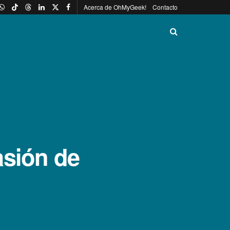
Acerca de OhMyGeek!
Contacto
asión de