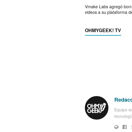
Vmake Labs agregó borr
videos a su plataforma d
OHMYGEEK! TV
Redac
Equipo ed
tecnología