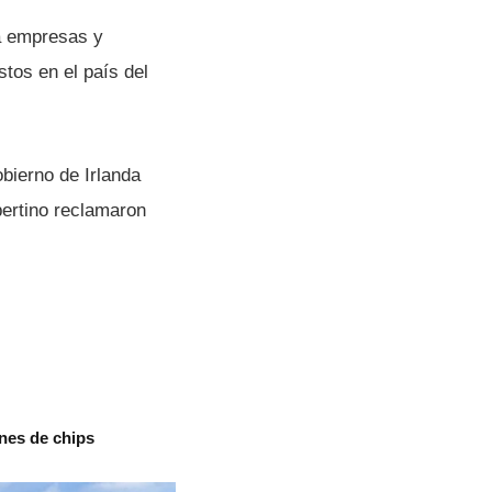
 a empresas y
os en el paí­s del
obierno de Irlanda
pertino reclamaron
nes de chips