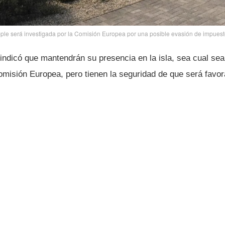
ple será investigada por la Comisión Europea por una posible evasión de impuest
indicó que mantendrán su presencia en la isla, sea cual sea 
omisión Europea, pero tienen la seguridad de que será favora