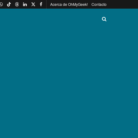
Acerca de OhMyGeek!
Contacto