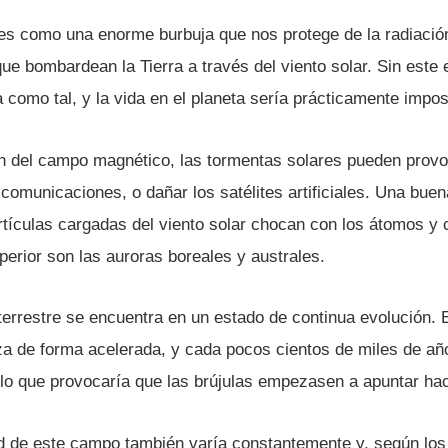
s como una enorme burbuja que nos protege de la radiació
que bombardean la Tierra a través del viento solar. Sin este 
a como tal, y la vida en el planeta serí­a prácticamente impos
ón del campo magnético, las tormentas solares pueden prov
 comunicaciones, o dañar los satélites artificiales. Una bue
tí­culas cargadas del viento solar chocan con los átomos y
erior son las auroras boreales y australes.
errestre se encuentra en un estado de continua evolución. E
a de forma acelerada, y cada pocos cientos de miles de años
lo que provocarí­a que las brújulas empezasen a apuntar haci
d de este campo también varí­a constantemente y, según los