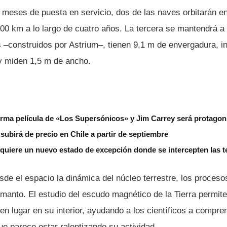
s meses de puesta en servicio, dos de las naves orbitarán e
00 km a lo largo de cuatro años. La tercera se mantendrá a 
s –construidos por Astrium–, tienen 9,1 m de envergadura, i
y miden 1,5 m de ancho.
rma película de «Los Supersónicos» y Jim Carrey será protagon
subirá de precio en Chile a partir de septiembre
 quiere un nuevo estado de excepción donde se intercepten las 
sde el espacio la dinámica del núcleo terrestre, los proces
-manto. El estudio del escudo magnético de la Tierra permite
en lugar en su interior, ayudando a los cientí­ficos a compre
ue parece estar ralentizando su actividad.