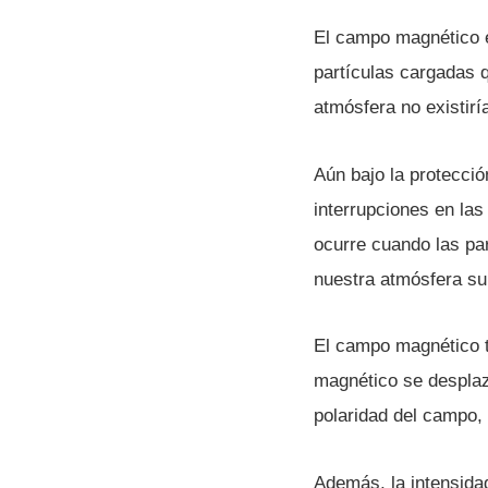
El campo magnético e
partí­culas cargadas 
atmósfera no existirí­
Aún bajo la protecci
interrupciones en las
ocurre cuando las par
nuestra atmósfera sup
El campo magnético t
magnético se desplaz
polaridad del campo, 
Además, la intensida