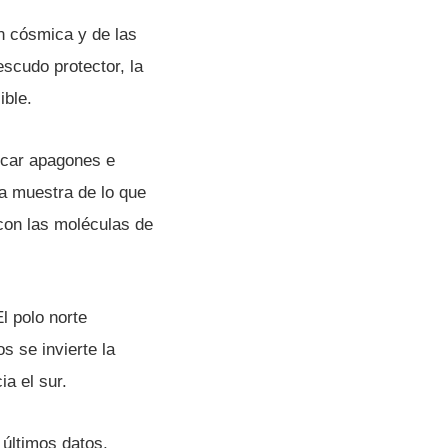
n cósmica y de las
escudo protector, la
ible.
ocar apagones e
na muestra de lo que
 con las moléculas de
l polo norte
 se invierte la
a el sur.
 últimos datos,