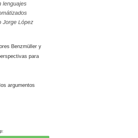
n lenguajes
tomátizados
o Jorge López
tores Benzmüller y
perspectivas para
 los argumentos
p: