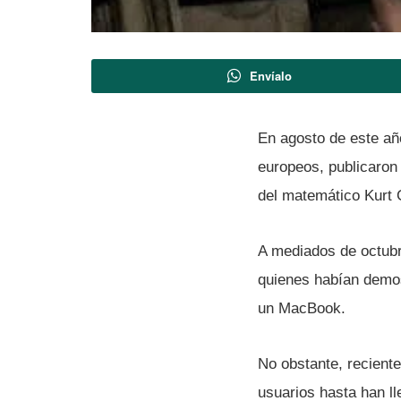
Envíalo
En agosto de este añ
europeos, publicaron 
del matemático Kurt Gö
A mediados de octubr
quienes habí­an demo
un MacBook.
No obstante, recient
usuarios hasta han l