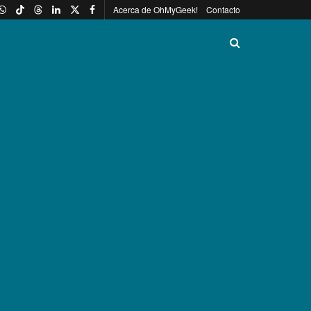
Acerca de OhMyGeek!
Contacto