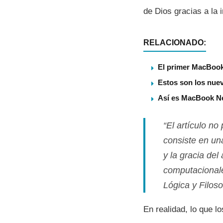
de Dios gracias a la 
RELACIONADO:
El primer MacBook 
Estos son los nue
Así es MacBook Ne
“El artí­culo n
consiste en un
y la gracia de
computacionale
Lógica y Filoso
En realidad, lo que l