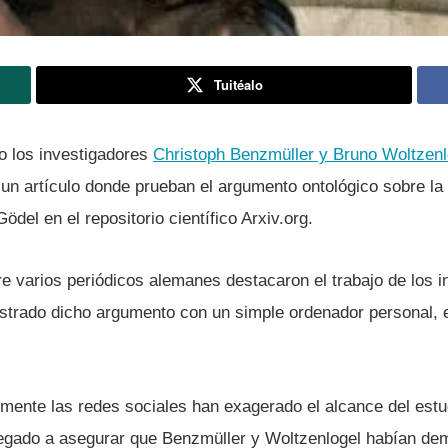
Tuitéalo
o los investigadores
Christoph Benzmüller y Bruno Woltzenl
un artí­culo donde prueban el argumento ontológico sobre la
del en el repositorio cientí­fico Arxiv.org.
e varios periódicos alemanes destacaron el trabajo de los i
strado dicho argumento con un simple ordenador personal, e
emente las redes sociales han exagerado el alcance del estu
legado a asegurar que Benzmüller y Woltzenlogel habí­an dem