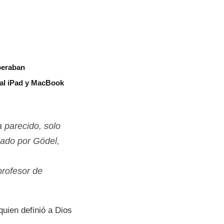
peraban
 al iPad y MacBook
a parecido, solo
dado por Gödel,
profesor de
quien definió a Dios