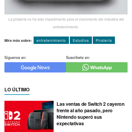
La piraterí­a no ha sido impedimento para el crecimiento del industria del
entretenimiento.
Mira más sobre:
entretenimiento
Estudios
Piraterí­a
Síguenos en:
Suscríbete en:
LO ÚLTIMO
Las ventas de Switch 2 cayeron
frente al año pasado, pero
Nintendo superó sus
expectativas