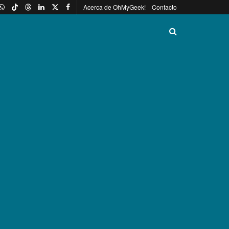
Acerca de OhMyGeek!
Contacto