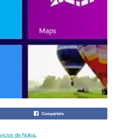
Compártelo
rvicios de Nokia
,