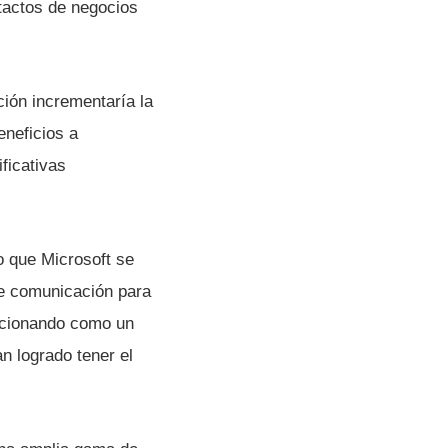
tactos de negocios
ón incrementarí­a la
eneficios a
ficativas
o que Microsoft se
de comunicación para
icionando como un
n logrado tener el