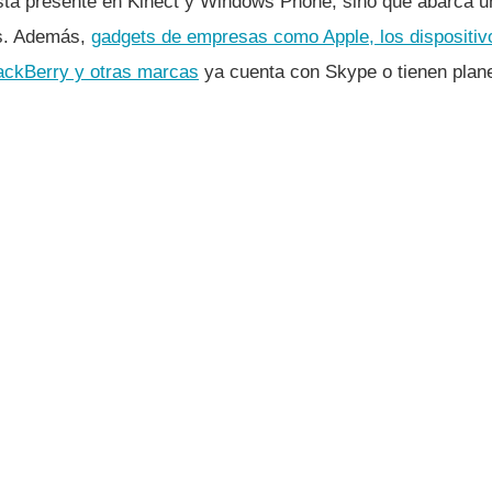
stá presente en Kinect y Windows Phone, sino que abarca 
s. Además,
gadgets de empresas como Apple, los dispositiv
lackBerry y otras marcas
ya cuenta con Skype o tienen plane