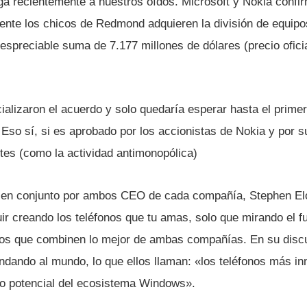
ega recientemente a nuestros oí­dos. Microsoft y Nokia conf
ente los chicos de Redmond adquieren la división de equipos
despreciable suma de 7.177 millones de dólares (precio oficia
lizaron el acuerdo y solo quedarí­a esperar hasta el primer
. Eso sí­, si es aprobado por los accionistas de Nokia y por 
tes (como la actividad antimonopólica)
 en conjunto por ambos CEO de cada compañí­a, Stephen El
uir creando los teléfonos que tu amas, solo que mirando el f
cios que combinen lo mejor de ambas compañí­as. En su discu
indando al mundo, lo que ellos llaman: «los teléfonos más i
to potencial del ecosistema Windows».