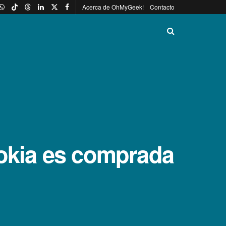
Acerca de OhMyGeek!
Contacto
Nokia es comprada