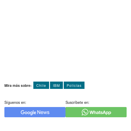
Mira más sobre:
Chile
IBM
Policí­as
Síguenos en:
Suscríbete en: