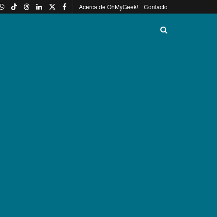
Acerca de OhMyGeek!
Contacto