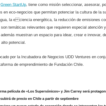
o
Green StartUp
, tiene como misión seleccionar, asesorar, po
 en eco-negocios que permitan potenciar la cultura de la su
 agua, la eciencia energética, la reducción de emisiones co
s, son temáticas relevantes que requieren especial atención 
 además muestran un espacio para idear, crear e innovar, d
alto potencial.
ocado por la Incubadora de Negocios UDD Ventures en conj
taforma de emprendimiento de Fundación Chile.
rma película de «Los Supersónicos» y Jim Carrey será protagon
subirá de precio en Chile a partir de septiembre
 quiere un nuevo estado de excepción donde se intercepten las 