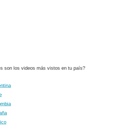
s son los videos más vistos en tu paí­s?
ntina
e
ombia
aña
ico