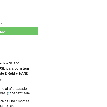
p:
rtirá 38.100
USD para construir
s de DRAM y NAND
26
nte al año pasado,
ivas
6 AGOSTO 2026
hora es una empresa
OSTO 2026