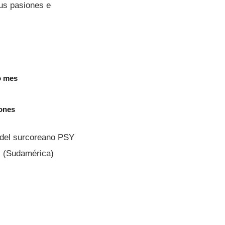
us pasiones e
o mes
iones
o del surcoreano PSY
l (Sudamérica)