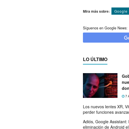
Mira más sobre:
Google
Síguenos en Google News:
LO ÚLTIMO
Gob
nue
don
tel
7 
Los nuevos lentes XR, Vit
perder funciones avanza
Adiós, Google Assistant: 
eliminación de Android e