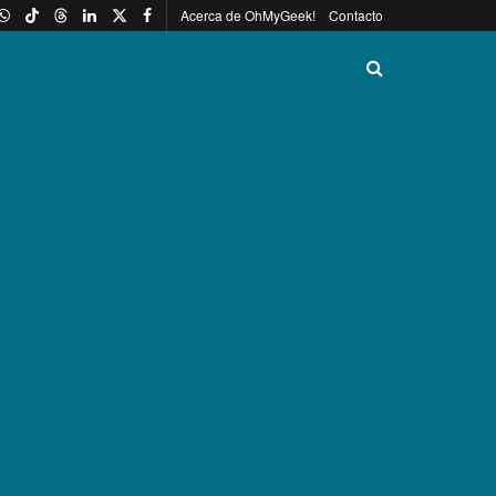
Acerca de OhMyGeek!
Contacto