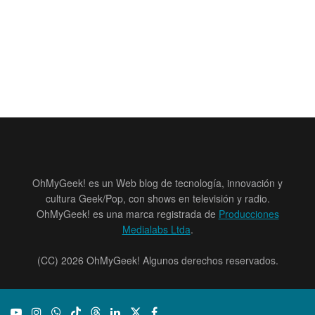
OhMyGeek! es un Web blog de tecnología, innovación y
cultura Geek/Pop, con shows en televisión y radio.
OhMyGeek! es una marca registrada de
Producciones
Medialabs Ltda
.
(CC) 2026 OhMyGeek! Algunos derechos reservados.