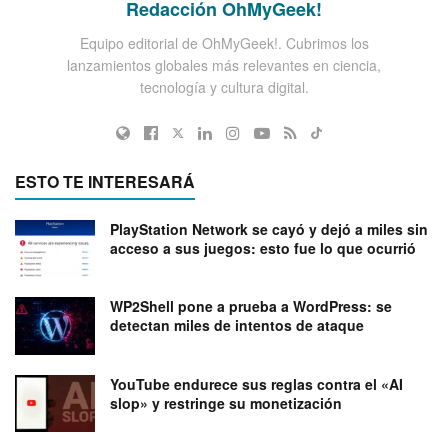
Redacción OhMyGeek!
Equipo editorial de OhMyGeek!. Cubrimos los
lanzamientos globales más relevantes en ciencia,
tecnología y cultura digital.
ESTO TE INTERESARÁ
PlayStation Network se cayó y dejó a miles sin
acceso a sus juegos: esto fue lo que ocurrió
WP2Shell pone a prueba a WordPress: se
detectan miles de intentos de ataque
YouTube endurece sus reglas contra el «AI
slop» y restringe su monetización