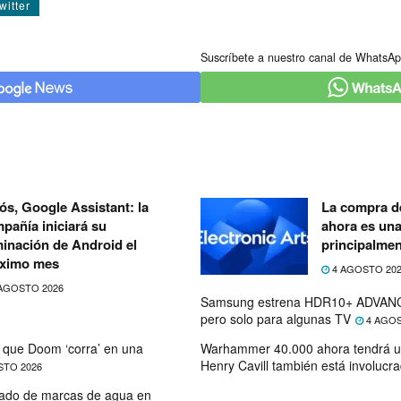
witter
Suscríbete a nuestro canal de WhatsAp
ós, Google Assistant: la
La compra de
pañía iniciará su
ahora es un
minación de Android el
principalmen
ximo mes
4 AGOSTO 20
AGOSTO 2026
Samsung estrena HDR10+ ADVANC
pero solo para algunas TV
4 AGOS
que Doom ‘corra’ en una
Warhammer 40.000 ahora tendrá u
Henry Cavill también está involucr
STO 2026
ado de marcas de agua en