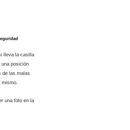
seguridad
lleva la casilla
 una posición
s de las malas
í­ mismo.
r una foto en la