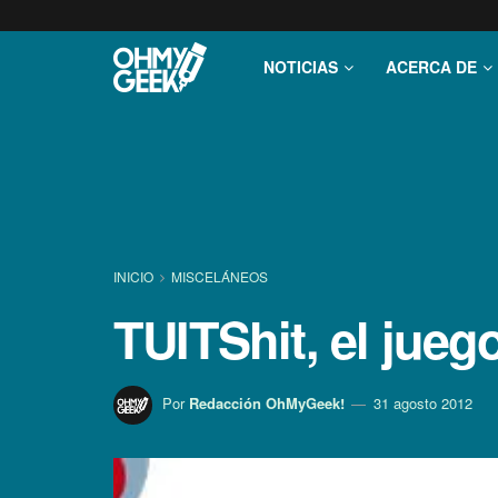
NOTICIAS
ACERCA DE
INICIO
MISCELÁNEOS
TUITShit, el jueg
Por
Redacción OhMyGeek!
31 agosto 2012