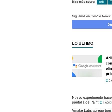
Mira más sobre:
pdf
T
Síguenos en Google News:
LO ÚLTIMO
Adi
com
eli
pró
5 
Nuevo experimento hace 
pantalla de Paint
4 AGO
Vmake Labs agregó borr