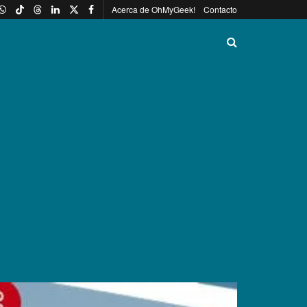
Acerca de OhMyGeek!
Contacto