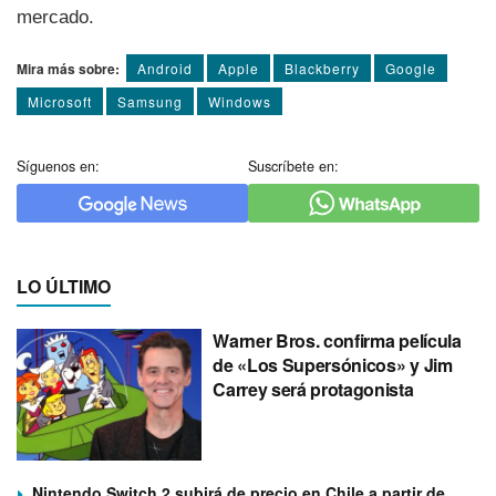
mercado.
Mira más sobre:
Android
Apple
Blackberry
Google
Microsoft
Samsung
Windows
Síguenos en:
Suscríbete en:
LO ÚLTIMO
Warner Bros. confirma película
de «Los Supersónicos» y Jim
Carrey será protagonista
Nintendo Switch 2 subirá de precio en Chile a partir de