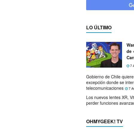
LO ÚLTIMO
War
de 
Car
7 
Gobierno de Chile quier
excepción donde se inter
telecomunicaciones
7 A
Los nuevos lentes XR, Vit
perder funciones avanza
OHMYGEEK! TV