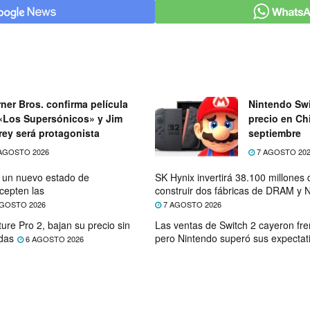
ner Bros. confirma película
Nintendo Swi
«Los Supersónicos» y Jim
precio en Chi
rey será protagonista
septiembre
AGOSTO 2026
7 AGOSTO 20
e un nuevo estado de
SK Hynix invertirá 38.100 millones
cepten las
construir dos fábricas de DRAM y
GOSTO 2026
7 AGOSTO 2026
ure Pro 2, bajan su precio sin
Las ventas de Switch 2 cayeron fre
das
pero Nintendo superó sus expectat
6 AGOSTO 2026