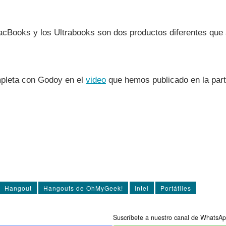
Books y los Ultrabooks son dos productos diferentes que a
mpleta con Godoy en el
video
que hemos publicado en la part
Hangout
Hangouts de OhMyGeek!
Intel
Portátiles
Suscríbete a nuestro canal de WhatsAp