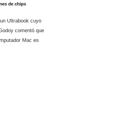
nes de chips
 un Ultrabook cuyo
, Godoy comentó que
omputador Mac es