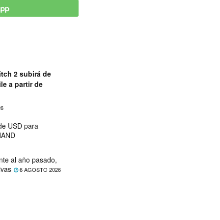
tch 2 subirá de
le a partir de
26
 de USD para
 NAND
nte al año pasado,
ivas
6 AGOSTO 2026