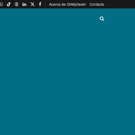
Acerca de OhMyGeek!
Contacto