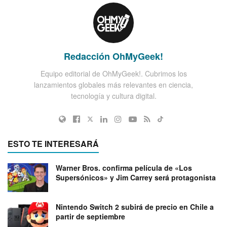
Redacción OhMyGeek!
Equipo editorial de OhMyGeek!. Cubrimos los
lanzamientos globales más relevantes en ciencia,
tecnología y cultura digital.
ESTO TE INTERESARÁ
Warner Bros. confirma película de «Los
Supersónicos» y Jim Carrey será protagonista
Nintendo Switch 2 subirá de precio en Chile a
partir de septiembre