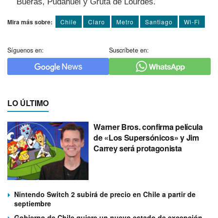
Bueras, Pudahuel y Gruta de Lourdes.
Mira más sobre:
Chile
Claro
Metro
Santiago
Wi-Fi
Síguenos en:
Suscríbete en:
LO ÚLTIMO
Warner Bros. confirma película
de «Los Supersónicos» y Jim
Carrey será protagonista
Nintendo Switch 2 subirá de precio en Chile a partir de
septiembre
Gobierno de Chile quiere un nuevo estado de excepción