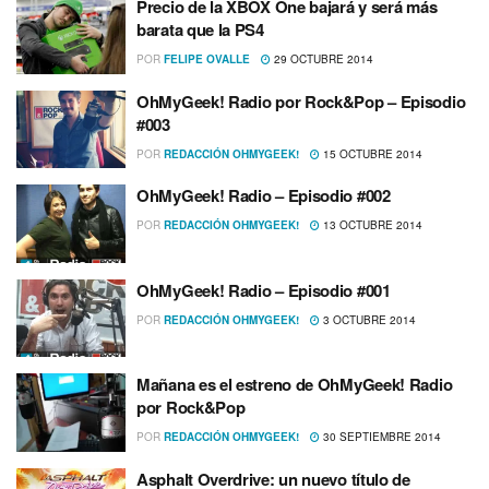
Precio de la XBOX One bajará y será más
barata que la PS4
POR
FELIPE OVALLE
29 OCTUBRE 2014
OhMyGeek! Radio por Rock&Pop – Episodio
#003
POR
REDACCIÓN OHMYGEEK!
15 OCTUBRE 2014
OhMyGeek! Radio – Episodio #002
POR
REDACCIÓN OHMYGEEK!
13 OCTUBRE 2014
OhMyGeek! Radio – Episodio #001
POR
REDACCIÓN OHMYGEEK!
3 OCTUBRE 2014
Mañana es el estreno de OhMyGeek! Radio
por Rock&Pop
POR
REDACCIÓN OHMYGEEK!
30 SEPTIEMBRE 2014
Asphalt Overdrive: un nuevo tí­tulo de