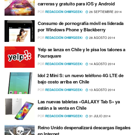
carreras y gratuito para iOS y Android
POR
REDACCIÓN OHMYGEEK!
26 SEPTIEMBRE 2014
Consumo de pornografí­a móvil es liderada
por Windows Phone y Blackberry
POR
REDACCIÓN OHMYGEEK!
28 AGOSTO 2014
Yelp se lanza en Chile y le pisa los talones a
Foursquare
POR
REDACCIÓN OHMYGEEK!
14 AGOSTO 2014
Idol 2 Mini S: un nuevo teléfono 4G LTE de
bajo costo arriba en Chile
POR
REDACCIÓN OHMYGEEK!
13 AGOSTO 2014
Las nuevas tabletas «GALAXY Tab S» ya
están a la venta en Chile
POR
REDACCIÓN OHMYGEEK!
31 JULIO 2014
Reino Unido despenalizará descargas ilegales
en Internet