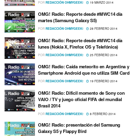
POR
REDACCIÓN OHMYGEEK!
19 MARZO 2014
OMG! Radio: Reporte desde #MWC14 dí­a
martes (Samsung Galaxy S5)
POR
REDACCIÓN OHMYGEEK!
28 FEBRERO 2014
OMG! Radio: Reporte desde #MWC14 dí­a
lunes (Nokia X, Firefox OS y Telefónica)
POR
REDACCIÓN OHMYGEEK!
25 FEBRERO 2014
OMG! Radio: Caí­da meteorito en Argentina y
Smartphone Android que no utiliza SIM Card
POR
REDACCIÓN OHMYGEEK!
19 FEBRERO 2014
OMG! Radio: Difí­cil momento de Sony con
VAIO / TV y juego oficial FIFA del mundial
Brasil 2014
POR
REDACCIÓN OHMYGEEK!
8 FEBRERO 2014
OMG! Radio: presentación del Samsung
Galaxy S5 y Flappy Bird