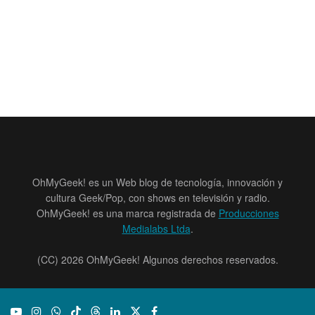
OhMyGeek! es un Web blog de tecnología, innovación y
cultura Geek/Pop, con shows en televisión y radio.
OhMyGeek! es una marca registrada de
Producciones
Medialabs Ltda
.
(CC) 2026 OhMyGeek! Algunos derechos reservados.