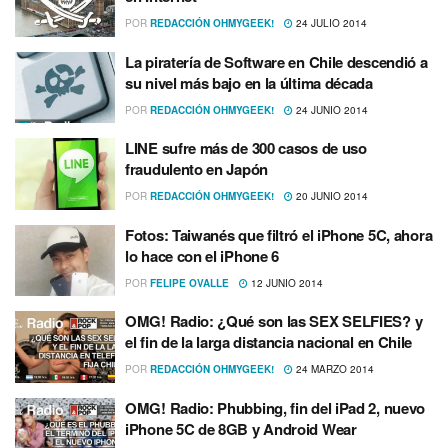
POR
REDACCIÓN OHMYGEEK!
24 JULIO 2014
La piraterí­a de Software en Chile descendió a
su nivel más bajo en la última década
POR
REDACCIÓN OHMYGEEK!
24 JUNIO 2014
LINE sufre más de 300 casos de uso
fraudulento en Japón
POR
REDACCIÓN OHMYGEEK!
20 JUNIO 2014
Fotos: Taiwanés que filtró el iPhone 5C, ahora
lo hace con el iPhone 6
POR
FELIPE OVALLE
12 JUNIO 2014
OMG! Radio: ¿Qué son las SEX SELFIES? y
el fin de la larga distancia nacional en Chile
POR
REDACCIÓN OHMYGEEK!
24 MARZO 2014
OMG! Radio: Phubbing, fin del iPad 2, nuevo
iPhone 5C de 8GB y Android Wear