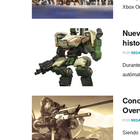
Xbox On
Nuev
histo
POR
REDA
Durante
autómat
Cono
Over
POR
REDA
Siendo 