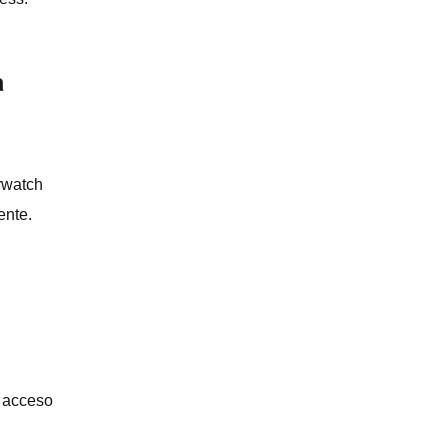
a
rwatch
ente.
n acceso