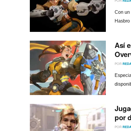
POR
REDA
Con un 
Hasbro 
Así­ 
Over
POR
REDA
Especia
disponib
Juga
por 
POR
REDA