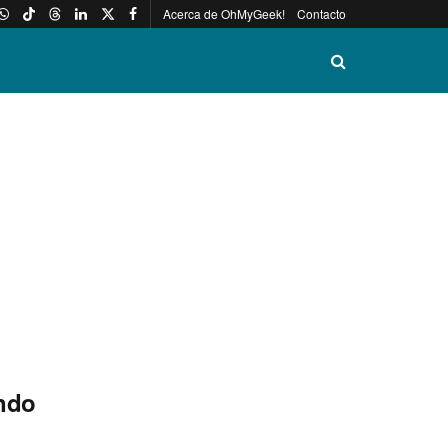
Acerca de OhMyGeek!
Contacto
endo