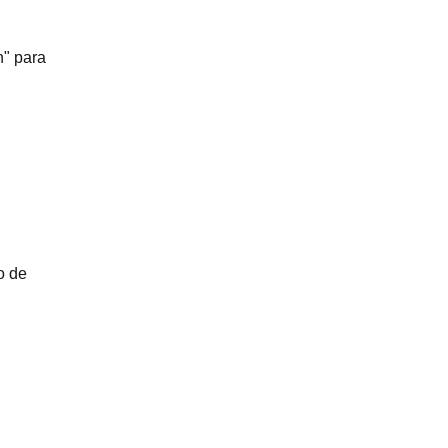
n" para
o de