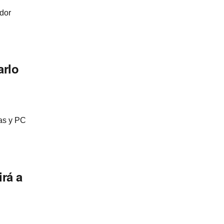
dor
arlo
las y PC
rá a