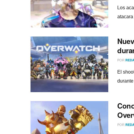
Los aca
atacara 
Nuev
dura
POR
REDA
El shoo
durante
Cono
Over
POR
REDA