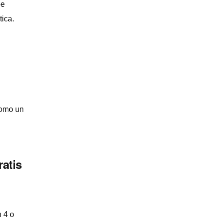
oe
tica.
como un
atis
n 4 o