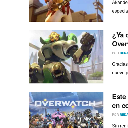
Akande 
especial
¿Ya 
Over
POR
REDA
Gracias
nuevo p
Este
en c
POR
REDA
Sin reg