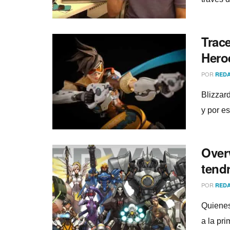
Trace
Hero
POR
REDA
Blizzar
y por e
Over
tendr
POR
REDA
Quienes
a la pri