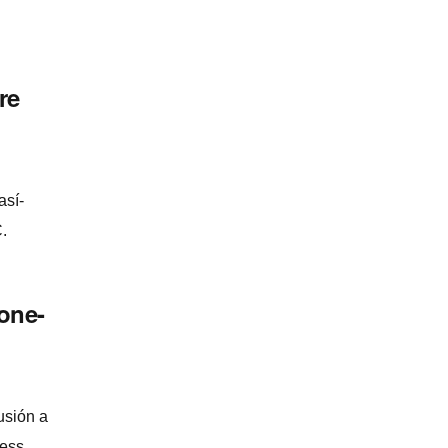
re
así­
.
one-
usión a
ess.