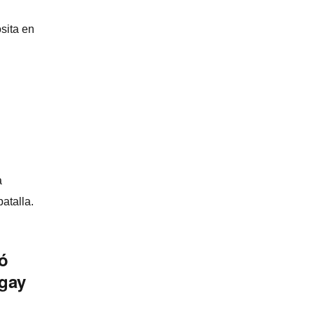
sita en
a
atalla.
pó
 gay