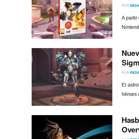
POR
REDA
A parti
Nintendo
Nuev
Sigm
POR
REDA
El astro
héroes 
Hasbr
Over