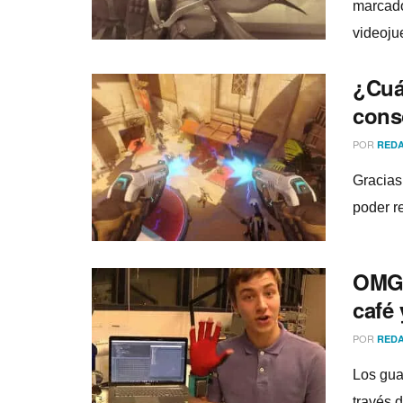
marcado 
videoju
¿Cuá
cons
POR
REDA
Gracias
poder r
OMG!
café
POR
REDA
Los gua
través d