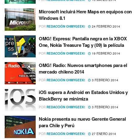
Microsoft incluirá Here Maps en equipos con
Windows 8.1
POR
REDACCIÓN OHMYGEEK!
24 FEBRERO 2014
OMG! Express: Pantalla negra en la XBOX
One, Nokia Treasure Tag y (09) la pelí­cula
POR
REDACCIÓN OHMYGEEK!
19 FEBRERO 2014
OMG! Radio: Nuevos smartphones para el
mercado chileno 2014
POR
REDACCIÓN OHMYGEEK!
3 FEBRERO 2014
iOS supera a Android en Estados Unidos y
BlackBerry se minimiza
POR
REDACCIÓN OHMYGEEK!
3 FEBRERO 2014
Nokia presenta su nuevo Gerente General
para Chile y Perú
POR
REDACCIÓN OHMYGEEK!
27 ENERO 2014