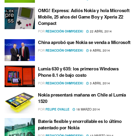
OMG! Express: Adiós Nokia y hola Microsoft
Mobile, 25 años del Game Boy y Xperia Z2
Compact
POR
REDACCIÓN OHMYGEEK!
22 ABRIL 2014
China aprobó que Nokia se venda a Microsoft
POR
REDACCIÓN OHMYGEEK!
9 ABRIL 2014
Lumia 630 y 635: los primeros Windows
Phone 8.1 de bajo costo
POR
REDACCIÓN OHMYGEEK!
3 ABRIL 2014
Nokia presentará mañana en Chile al Lumia
1520
POR
FELIPE OVALLE
18 MARZO 2014
Baterí­a flexible y enorrollable es lo último
patentado por Nokia
POR
REDACCIÓN OHMYGEEK!
13 MARZO 2014