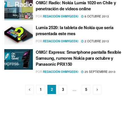
OMG! Radio: Nokia Lumia 1020 en Chile y
penetración de videos online
POR
REDACCIÓN OHMYGEEK!
6 OCTUBRE 2013
Lumia 2520: la tableta de Nokia que serí­a
presentada este mes
POR
REDACCIÓN OHMYGEEK!
2 OCTUBRE 2013
OMG! Express: Smartphone pantalla flexible
Samsung, rumores Nokia para octubre y
Panasonic PRX150
POR
REDACCIÓN OHMYGEEK!
25 SEPTIEMBRE 2013
1
2
3
…
5