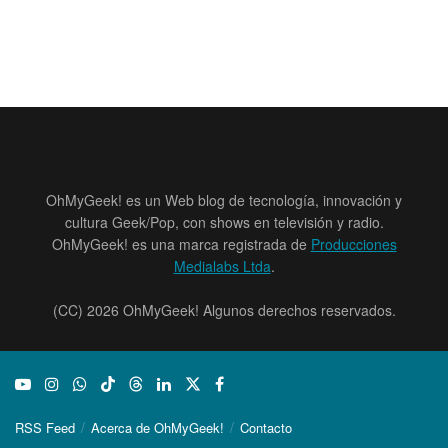
OhMyGeek! es un Web blog de tecnología, innovación y
cultura Geek/Pop, con shows en televisión y radio.
OhMyGeek! es una marca registrada de
Producciones
Medialabs Ltda
.
(CC) 2026 OhMyGeek! Algunos derechos reservados.
RSS Feed
Acerca de OhMyGeek!
Contacto