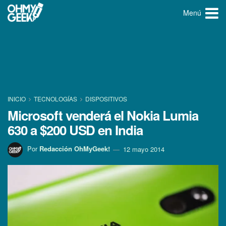
Menú
INICIO
TECNOLOGÍ­AS
DISPOSITIVOS
Microsoft venderá el Nokia Lumia
630 a $200 USD en India
Por
Redacción OhMyGeek!
12 mayo 2014