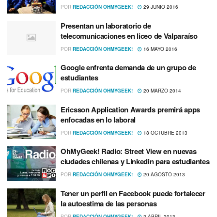
POR
REDACCIÓN OHMYGEEK!
29 JUNIO 2016
Presentan un laboratorio de
telecomunicaciones en liceo de Valparaí­so
POR
REDACCIÓN OHMYGEEK!
16 MAYO 2016
Google enfrenta demanda de un grupo de
estudiantes
POR
REDACCIÓN OHMYGEEK!
20 MARZO 2014
Ericsson Application Awards premirá apps
enfocadas en lo laboral
POR
REDACCIÓN OHMYGEEK!
18 OCTUBRE 2013
OhMyGeek! Radio: Street View en nuevas
ciudades chilenas y Linkedin para estudiantes
POR
REDACCIÓN OHMYGEEK!
20 AGOSTO 2013
Tener un perfil en Facebook puede fortalecer
la autoestima de las personas
POR
REDACCIÓN OHMYGEEK!
2 ABRIL 2013