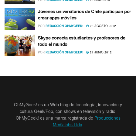
Jóvenes universitarios de Chile participan por
crear apps móviles
POR
REDACCIÓN OHMYGEEK!
28 AGOSTO 2012
Skype conecta estudiantes y profesores de
todo el mundo
POR
REDACCIÓN OHMYGEEK!
21 JUNIO 2012
OhMyGeek! es un Web blog de tecnología, innovación y
cultura Geek/Pop, con shows en televisión y radio.
OhMyGeek! es una marca registrada de
Producciones
Medialabs Ltda
.