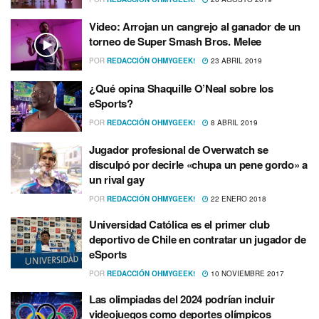
Video: Arrojan un cangrejo al ganador de un
torneo de Super Smash Bros. Melee
POR
REDACCIÓN OHMYGEEK!
23 ABRIL 2019
¿Qué opina Shaquille O’Neal sobre los
eSports?
POR
REDACCIÓN OHMYGEEK!
8 ABRIL 2019
Jugador profesional de Overwatch se
disculpó por decirle «chupa un pene gordo» a
un rival gay
POR
REDACCIÓN OHMYGEEK!
22 ENERO 2018
Universidad Católica es el primer club
deportivo de Chile en contratar un jugador de
eSports
POR
REDACCIÓN OHMYGEEK!
10 NOVIEMBRE 2017
Las olimpiadas del 2024 podrí­an incluir
videojuegos como deportes olí­mpicos