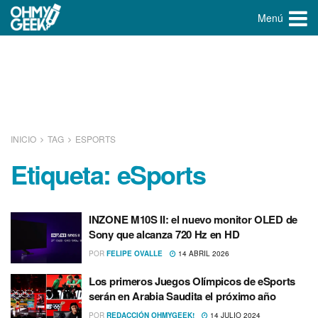
Menú
INICIO
TAG
ESPORTS
Etiqueta:
eSports
INZONE M10S II: el nuevo monitor OLED de
Sony que alcanza 720 Hz en HD
POR
FELIPE OVALLE
14 ABRIL 2026
Los primeros Juegos Olímpicos de eSports
serán en Arabia Saudita el próximo año
POR
REDACCIÓN OHMYGEEK!
14 JULIO 2024