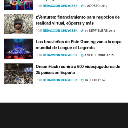
POR
REDACCIÓN OHMYGEEK!
9 AGOSTO 2017
zVentures: financiamiento para negocios de
realidad virtual, eSports y más
POR
REDACCIÓN OHMYGEEK!
14 SEPTIEMBRE 2016
Los brasileños de Pain Gaming van a la copa
mundial de League of Legends
POR
REDACCIÓN OHMYGEEK!
9 SEPTIEMBRE 2015
DreamHack reunirá a 600 videojugadores de
25 paí­ses en España
POR
REDACCIÓN OHMYGEEK!
16 JULIO 2014