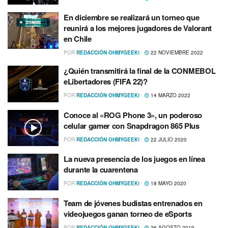
En diciembre se realizará un torneo que
reunirá a los mejores jugadores de Valorant
en Chile
POR
REDACCIÓN OHMYGEEK!
22 NOVIEMBRE 2022
¿Quién transmitirá la final de la CONMEBOL
eLibertadores (FIFA 22)?
POR
REDACCIÓN OHMYGEEK!
14 MARZO 2022
Conoce al «ROG Phone 3», un poderoso
celular gamer con Snapdragon 865 Plus
POR
REDACCIÓN OHMYGEEK!
22 JULIO 2020
La nueva presencia de los juegos en lí­nea
durante la cuarentena
POR
REDACCIÓN OHMYGEEK!
18 MAYO 2020
Team de jóvenes budistas entrenados en
videojuegos ganan torneo de eSports
POR
REDACCIÓN OHMYGEEK!
26 AGOSTO 2019