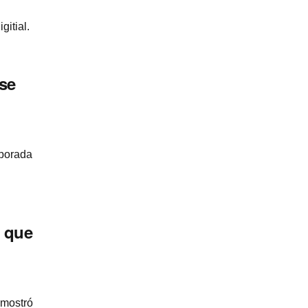
itial.
se
mporada
o que
 mostró