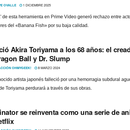
1 DICIEMBRE 2025
PE OVALLE
a’ de esta herramienta en Prime Video generó rechazo entre act
res del «Banana Fish» por su baja calidad.
ció Akira Toriyama a los 68 años: el crea
ragon Ball y Dr. Slump
8 MARZO 2024
CCIÓN OHMYGEEK!
nocido artista japonés falleció por una hemorragia subdural agu
de Toriyama perdurará a través de sus obras.
inator se reinventa como una serie de a
tflix