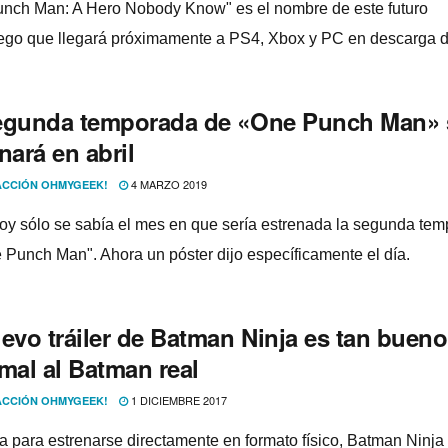
nch Man: A Hero Nobody Know" es el nombre de este futuro
ego que llegará próximamente a PS4, Xbox y PC en descarga dig
egunda temporada de «One Punch Man» 
nará en abril
4 MARZO 2019
CCIÓN OHMYGEEK!
oy sólo se sabí­a el mes en que serí­a estrenada la segunda te
 Punch Man". Ahora un póster dijo especí­ficamente el dí­a.
uevo tráiler de Batman Ninja es tan buen
mal al Batman real
1 DICIEMBRE 2017
CCIÓN OHMYGEEK!
 para estrenarse directamente en formato fí­sico, Batman Ninja