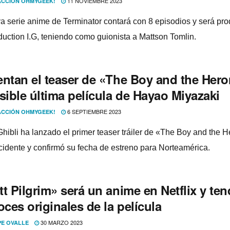
11 NOVIEMBRE 2023
CCIÓN OHMYGEEK!
a serie anime de Terminator contará con 8 episodios y será pr
duction I.G, teniendo como guionista a Mattson Tomlin.
entan el teaser de «The Boy and the Hero
sible última película de Hayao Miyazaki
6 SEPTIEMBRE 2023
CCIÓN OHMYGEEK!
Ghibli ha lanzado el primer teaser tráiler de «The Boy and the 
cidente y confirmó su fecha de estreno para Norteamérica.
t Pilgrim» será un anime en Netflix y ten
oces originales de la película
30 MARZO 2023
PE OVALLE