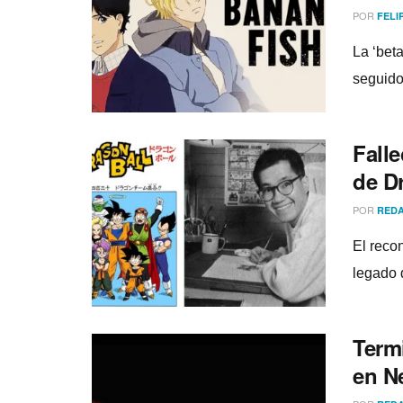
POR
FELI
La ‘bet
seguido
Falle
de D
POR
REDA
El reco
legado 
Term
en Ne