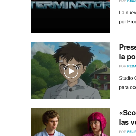
POR
REDA
La nuev
por Pro
Pres
la po
POR
REDA
Studio 
para oc
«Scot
las v
POR
FELI