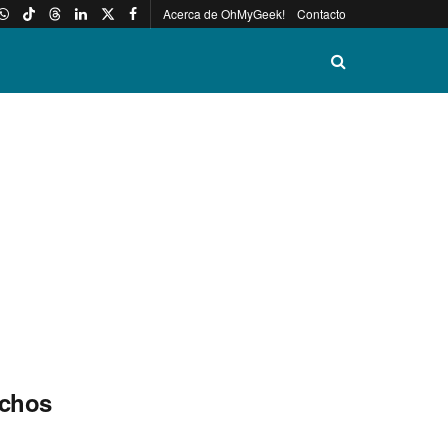
Acerca de OhMyGeek!
Contacto
echos