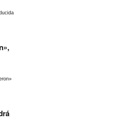
oducida
n»,
Heron»
drá