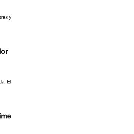
ores y
dor
da. El
nime