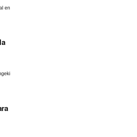
al en
la
ngeki
ara