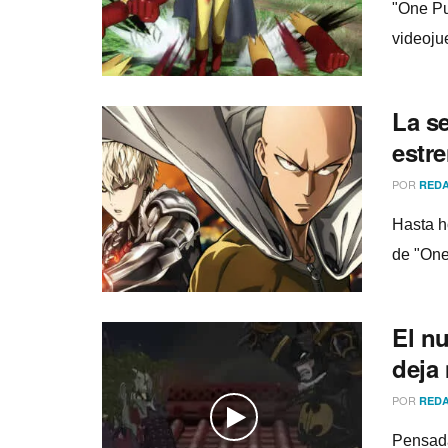
"One Pu
videoju
La s
estre
POR
REDA
Hasta h
de "One
El n
deja 
POR
REDA
Pensada