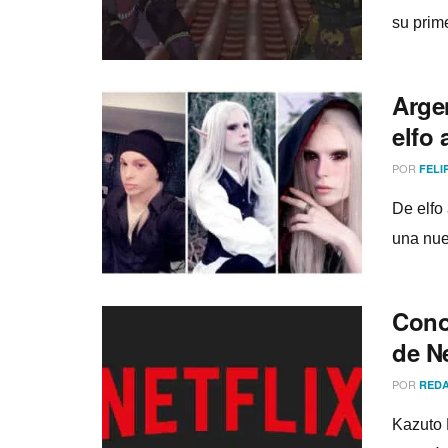
su prim
Arge
elfo
POR
FELI
De elfo
una nue
Conoc
de Ne
POR
REDA
Kazuto 