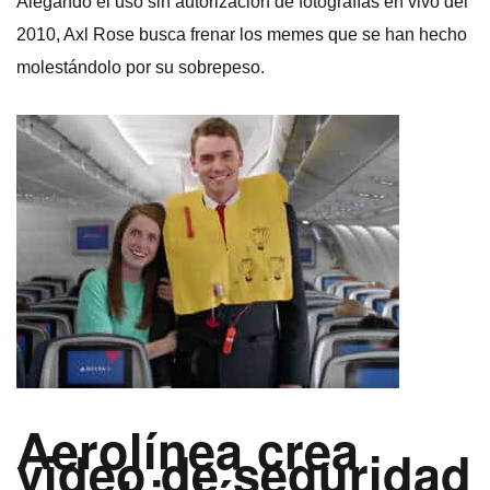
Alegando el uso sin autorización de fotografí­as en vivo del
2010, Axl Rose busca frenar los memes que se han hecho
molestándolo por su sobrepeso.
Aerolí­nea crea
video de seguridad