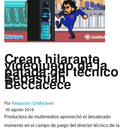
Crean hilarante
videojuego de la
patada del técnico
Sebastián
Beccacece
Por
Redacción OhMyGeek!
30 agosto 2016
Productora de multimedios aprovechó el desatinado
momento en el campo de juego del director técnico de la