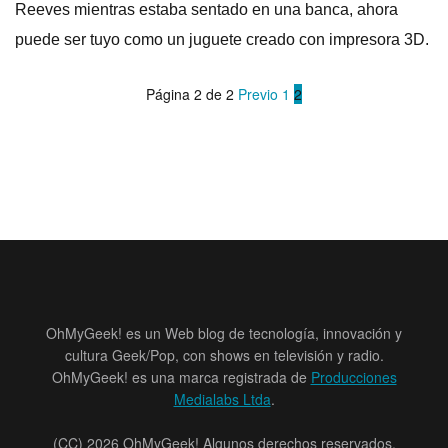
Reeves mientras estaba sentado en una banca, ahora
puede ser tuyo como un juguete creado con impresora 3D.
Página 2 de 2
Previo
1
2
OhMyGeek! es un Web blog de tecnología, innovación y
cultura Geek/Pop, con shows en televisión y radio.
OhMyGeek! es una marca registrada de
Producciones
Medialabs Ltda
.
(CC) 2026 OhMyGeek! Algunos derechos reservados.