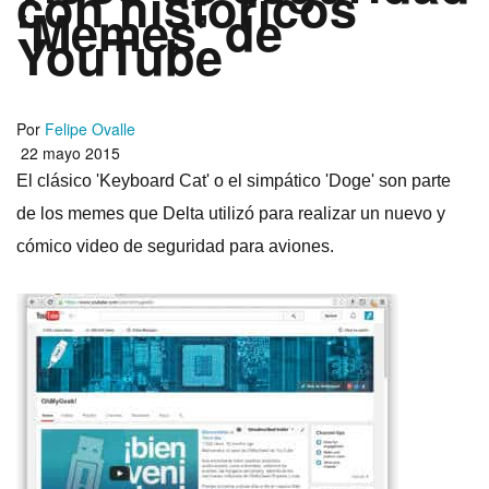
con históricos
‘Memes’ de
YouTube
Por
Felipe Ovalle
22 mayo 2015
El clásico 'Keyboard Cat' o el simpático 'Doge' son parte
de los memes que Delta utilizó para realizar un nuevo y
cómico video de seguridad para aviones.