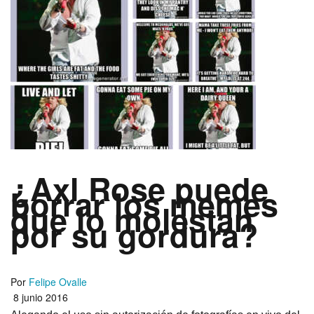
¿Axl Rose puede
borrar los memes
que lo molestan
por su gordura?
Por
Felipe Ovalle
8 junio 2016