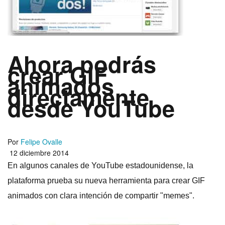
Ahora podrás
crear GIF
animados
directamente
desde YouTube
Por
Felipe Ovalle
12 diciembre 2014
En algunos canales de YouTube estadounidense, la
plataforma prueba su nueva herramienta para crear GIF
animados con clara intención de compartir "memes".