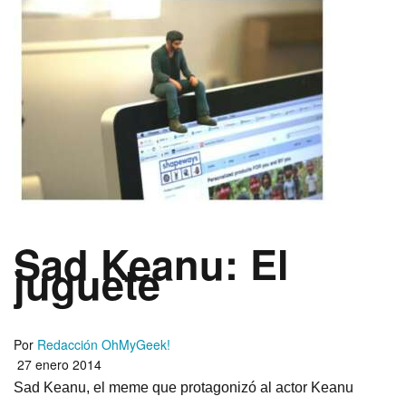
Sad Keanu: El
juguete
Por
Redacción OhMyGeek!
27 enero 2014
Sad Keanu, el meme que protagonizó al actor Keanu