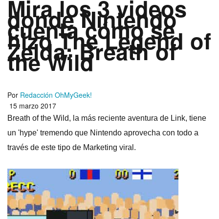
Mira los 3 videos
donde Nintendo
cuenta cómo se
hizo The Legend of
Zelda: Breath of
the Wild
Por
Redacción OhMyGeek!
15 marzo 2017
Breath of the Wild, la más reciente aventura de Link, tiene
un 'hype' tremendo que Nintendo aprovecha con todo a
través de este tipo de Marketing viral.