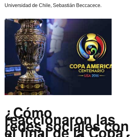
Universidad de Chile, Sebastián Beccacece.
¿Cómo
reaccionaron las
redes sociales con
el final de la Copa