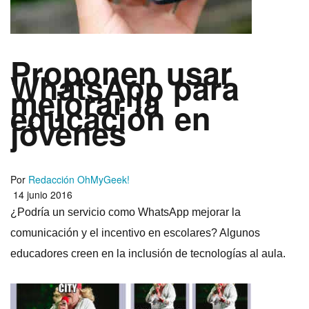
Proponen usar
WhatsApp para
mejorar la
educación en
jóvenes
Por
Redacción OhMyGeek!
14 junio 2016
¿Podrí­a un servicio como WhatsApp mejorar la
comunicación y el incentivo en escolares? Algunos
educadores creen en la inclusión de tecnologí­as al aula.