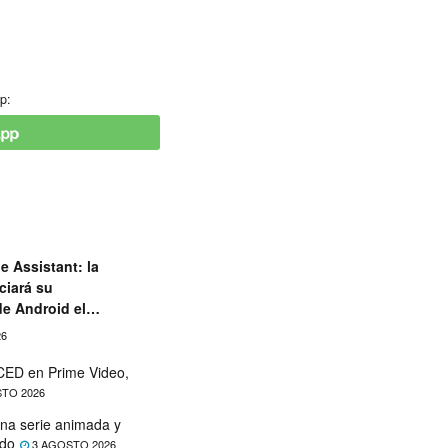
p:
e Assistant: la
ciará su
de Android el
26
ED en Prime Video,
TO 2026
na serie animada y
ado
3 AGOSTO 2026