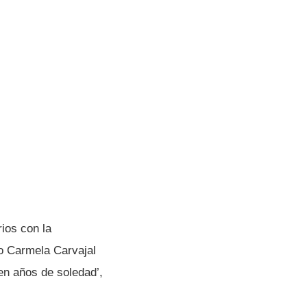
rios con la
o Carmela Carvajal
en años de soledad’,