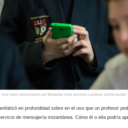
Una mejor comunicación por WhatsApp entre alumnos y profesor, podrí­a ayudar.
fatizó en profundidad sobre en el uso que un profesor podr
ervicio de mensajerí­a instantánea. Cómo él o ella podrí­a 