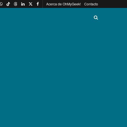
Acerca de OhMyGeek!
Contacto