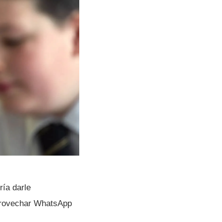
í­a darle
aprovechar WhatsApp