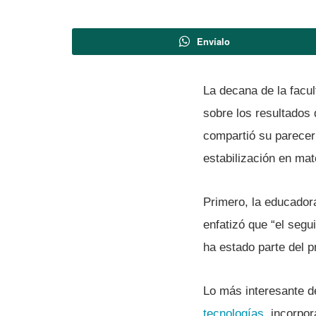
Envíalo
La decana de la facu
sobre los resultados 
compartió su parecer 
estabilización en ma
Primero, la educadora
enfatizó que “el segu
ha estado parte del p
Lo más interesante d
tecnologí­as
, incorpo