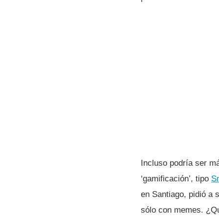
Incluso podrí­a ser m
‘gamificación’, tipo
S
en Santiago, pidió a
sólo con memes. ¿Qu