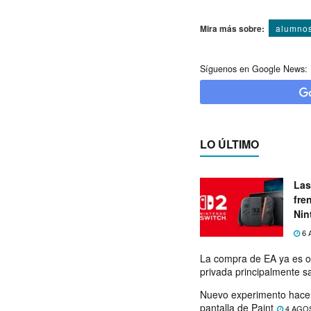
Mira más sobre:
alumno
Síguenos en Google News:
LO ÚLTIMO
Las
fre
Nin
exp
6 
La compra de EA ya es o
privada principalmente s
Nuevo experimento hace 
pantalla de Paint
4 AGO