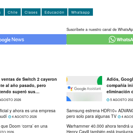
s
Chile
Clases
Educación
Whatsapp
Suscríbete a nuestro canal de WhatsAp
 ventas de Switch 2 cayeron
Adiós, Googl
nte al año pasado, pero
compañía ini
tendo superó sus
eliminación 
ectativas
próximo mes
AGOSTO 2026
5 AGOSTO 20
ficial y ahora es una empresa
Samsung estrena HDR10+ ADVANC
audí
pero solo para algunas TV
4 AGOSTO 2026
4 AGOS
que Doom ‘corra’ en una
Warhammer 40.000 ahora tendrá u
Henry Cavill también está involucr
STO 2026