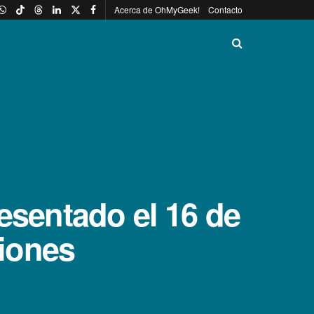
Acerca de OhMyGeek!
Contacto
esentado el 16 de
ciones