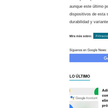
aunque este último p
dispositivos de esta 
durabilidad y variant
Mira más sobre:
Filtraci
Síguenos en Google News:
LO ÚLTIMO
Adi
com
eli
pró