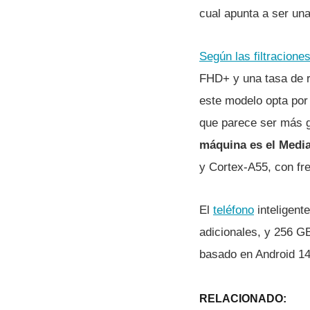
cual apunta a ser un
Según las filtracione
FHD+ y una tasa de re
este modelo opta por 
que parece ser más g
máquina es el Medi
y Cortex-A55, con fr
El
teléfono
inteligent
adicionales, y 256 G
basado en Android 14
RELACIONADO: