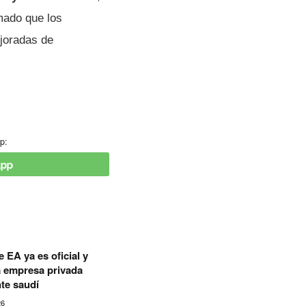
mado que los
ejoradas de
p:
 EA ya es oficial y
a empresa privada
te saudí
26