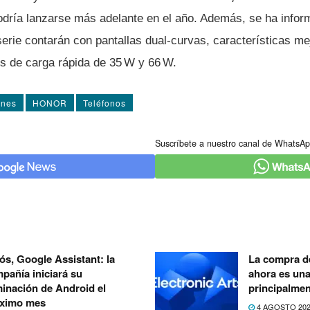
odría lanzarse más adelante en el año. Además, se ha infor
serie contarán con pantallas dual-curvas, características m
es de carga rápida de 35 W y 66 W.
ones
HONOR
Teléfonos
Suscríbete a nuestro canal de WhatsAp
ós, Google Assistant: la
La compra de
pañía iniciará su
ahora es un
minación de Android el
principalmen
ximo mes
4 AGOSTO 20