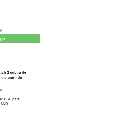
p:
tch 2 subirá de
le a partir de
26
 de USD para
 NAND