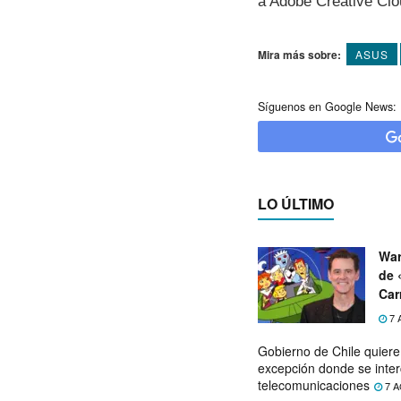
a Adobe Creative Clo
Mira más sobre:
ASUS
Síguenos en Google News:
LO ÚLTIMO
War
de 
Car
7 
Gobierno de Chile quier
excepción donde se inter
telecomunicaciones
7 A