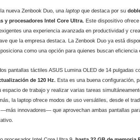
 la nueva Zenbook Duo, una
laptop
que destaca por su
doble
 y procesadores Intel Core Ultra.
Este dispositivo ofrece
 exigentes una experiencia avanzada en productividad y crea
clave que la empresa destaca. La Zenbook Duo ya está dispon
posiciona como una opción para quienes buscan eficiencia en
a dos pantallas táctiles ASUS Lumina OLED de 14 pulgadas 
ctualización de 120 Hz.
Esta es una buena configuración, p
 espacio de trabajo y realizar varias tareas simultáneament
ás, la laptop ofrece modos de uso versátiles, desde el trad
s —más innovadores— que aprovechan ambas pantallas para
ativo.
o procesador Intel Core Ultra 9,
hasta 32 GB de memoria 