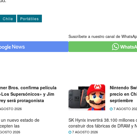
ud.
Chile
Portátiles
Suscríbete a nuestro canal de WhatsAp
ner Bros. confirma película
Nintendo Swi
«Los Supersónicos» y Jim
precio en Chi
rey será protagonista
septiembre
AGOSTO 2026
7 AGOSTO 20
e un nuevo estado de
SK Hynix invertirá 38.100 millones
cepten las
construir dos fábricas de DRAM y
GOSTO 2026
7 AGOSTO 2026