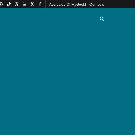
Acerca de OhMyGeek!
Contacto