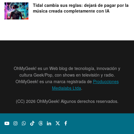
Tidal cambia sus reglas: dejará de pagar por la
música creada completamente con IA
OhMyGeek! es un Web blog de tecnología, innovación y
cultura Geek/Pop, con shows en televisión y radio.
OhMyGeek! es una marca registrada de
Producciones
Medialabs Ltda
.
(CC) 2026 OhMyGeek! Algunos derechos reservados.