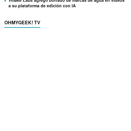
Vmake Labs agregó borrado de marcas de agua en videos
a su plataforma de edición con IA
OHMYGEEK! TV