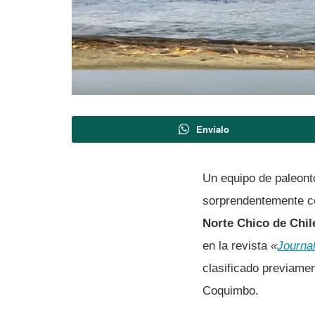
Envíalo
Un equipo de paleontó
sorprendentemente c
Norte Chico de Chil
en la revista
«
Journa
clasificado previame
Coquimbo.