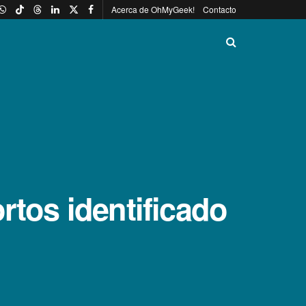
Acerca de OhMyGeek!
Contacto
rtos identificado