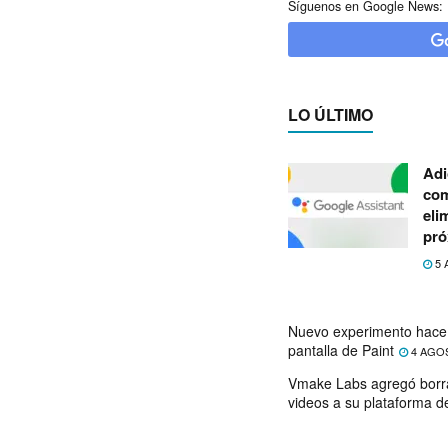
Síguenos en Google News:
LO ÚLTIMO
Adi
com
eli
pró
5 
Nuevo experimento hace 
pantalla de Paint
4 AGO
Vmake Labs agregó borr
videos a su plataforma d