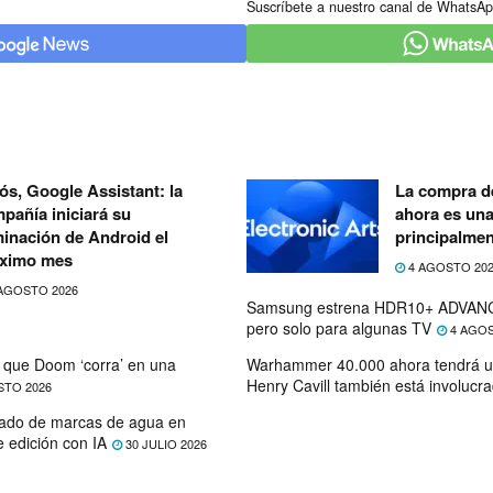
Suscríbete a nuestro canal de WhatsAp
ós, Google Assistant: la
La compra de
pañía iniciará su
ahora es un
minación de Android el
principalmen
ximo mes
4 AGOSTO 20
AGOSTO 2026
Samsung estrena HDR10+ ADVANC
pero solo para algunas TV
4 AGOS
que Doom ‘corra’ en una
Warhammer 40.000 ahora tendrá u
Henry Cavill también está involucr
STO 2026
ado de marcas de agua en
e edición con IA
30 JULIO 2026