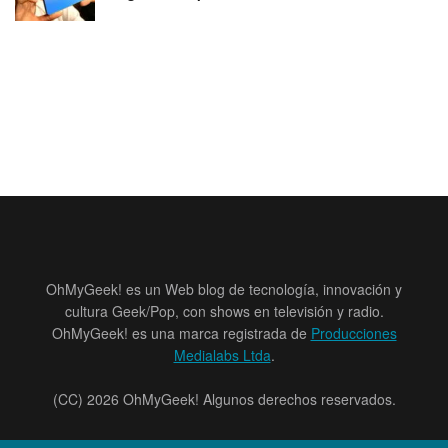
OhMyGeek! es un Web blog de tecnología, innovación y
cultura Geek/Pop, con shows en televisión y radio.
OhMyGeek! es una marca registrada de
Producciones
Medialabs Ltda
.
(CC) 2026 OhMyGeek! Algunos derechos reservados.