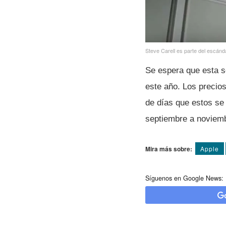
Steve Carell es parte del escánda
Se espera que esta se
este año. Los precio
de dí­as que estos s
septiembre a noviem
Mira más sobre:
Apple
Síguenos en Google News: