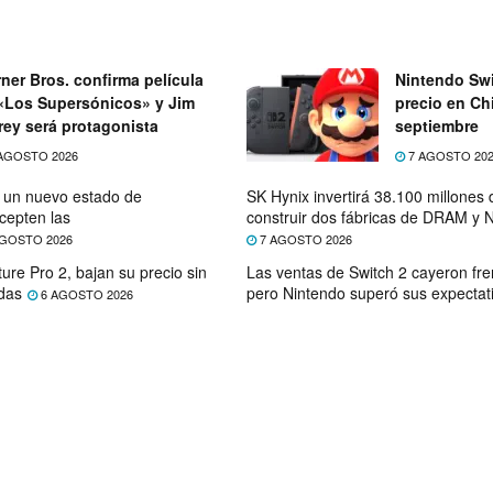
ner Bros. confirma película
Nintendo Swi
«Los Supersónicos» y Jim
precio en Chi
rey será protagonista
septiembre
AGOSTO 2026
7 AGOSTO 20
e un nuevo estado de
SK Hynix invertirá 38.100 millones
cepten las
construir dos fábricas de DRAM y
GOSTO 2026
7 AGOSTO 2026
ure Pro 2, bajan su precio sin
Las ventas de Switch 2 cayeron fre
das
pero Nintendo superó sus expectat
6 AGOSTO 2026