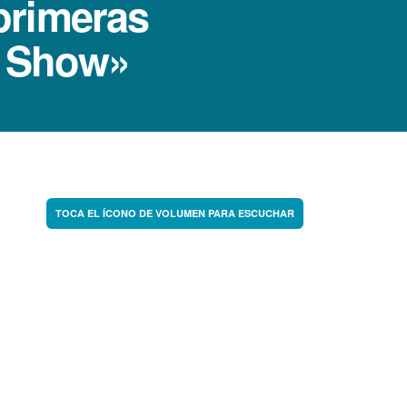
 primeras
g Show»