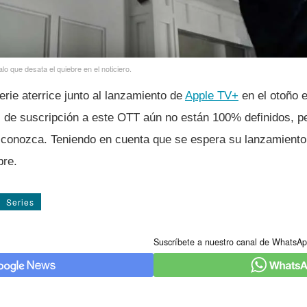
lo que desata el quiebre en el noticiero.
rie aterrice junto al lanzamiento de
Apple TV+
en el otoño 
s de suscripción a este OTT aún no están 100% definidos, p
e conozca. Teniendo en cuenta que se espera su lanzamient
bre.
Series
Suscríbete a nuestro canal de WhatsAp