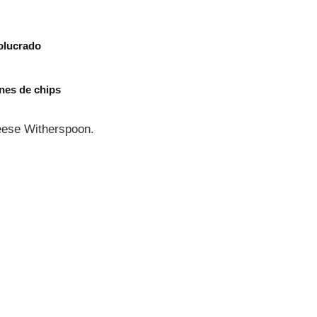
olucrado
nes de chips
Reese Witherspoon.