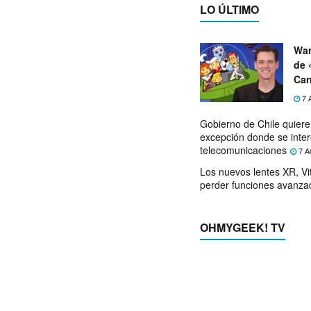
LO ÚLTIMO
War
de 
Car
7 
Gobierno de Chile quier
excepción donde se inter
telecomunicaciones
7 A
Los nuevos lentes XR, Vit
perder funciones avanza
OHMYGEEK! TV