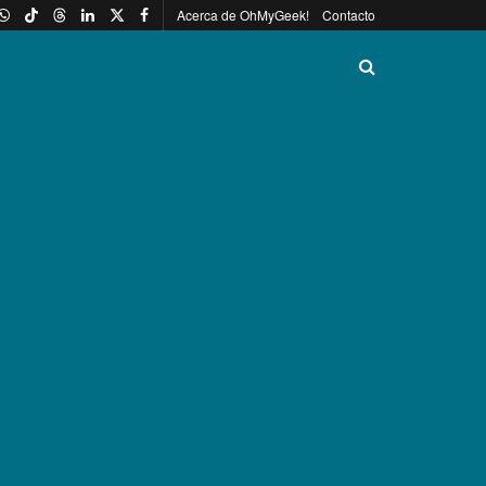
Acerca de OhMyGeek!
Contacto