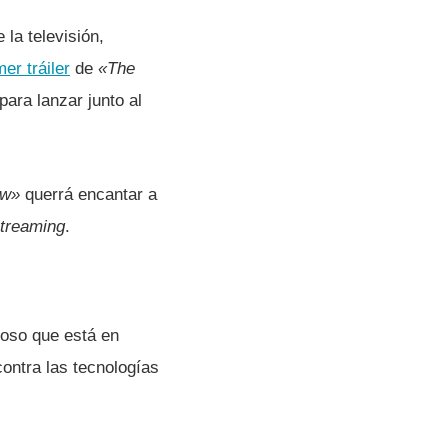
la televisión,
mer tráiler
de
«The
ara lanzar junto al
ow»
querrá encantar a
treaming
.
cioso que está en
ontra las tecnologí­as