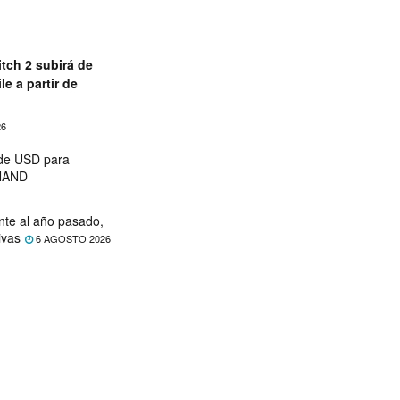
tch 2 subirá de
le a partir de
26
 de USD para
 NAND
nte al año pasado,
ivas
6 AGOSTO 2026