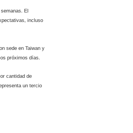
s semanas. El
pectativas, incluso
con sede en Taiwan y
los próximos dí­as.
yor cantidad de
epresenta un tercio