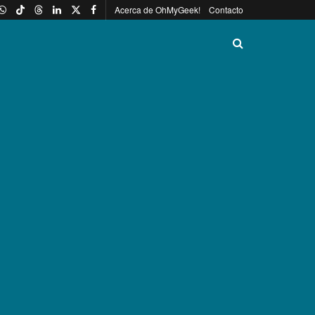
Acerca de OhMyGeek!
Contacto