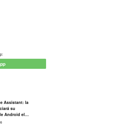
p:
e Assistant: la
ciará su
de Android el
26