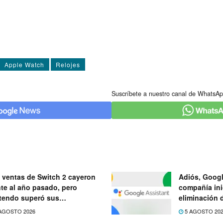
Apple Watch
Relojes
Suscríbete a nuestro canal de WhatsAp
 ventas de Switch 2 cayeron
Adiós, Googl
nte al año pasado, pero
compañía ini
tendo superó sus
eliminación 
ectativas
próximo mes
AGOSTO 2026
5 AGOSTO 20