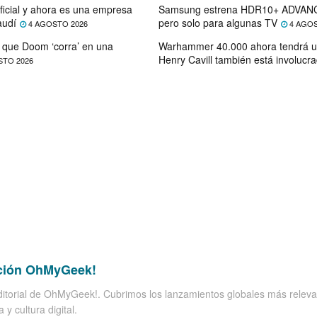
ficial y ahora es una empresa
Samsung estrena HDR10+ ADVANC
audí
pero solo para algunas TV
4 AGOSTO 2026
4 AGOS
que Doom ‘corra’ en una
Warhammer 40.000 ahora tendrá u
Henry Cavill también está involucr
STO 2026
ción OhMyGeek!
itorial de OhMyGeek!. Cubrimos los lanzamientos globales más releva
 y cultura digital.