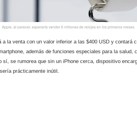
Apple, al parecer, esperarí­a vender 6 millones de relojes en los primeros meses.
 a la venta con un valor inferior a las $400 USD y contará c
martphone, además de funciones especiales para la salud, 
so sí­, se rumorea que sin un iPhone cerca, dispositivo encar
serí­a prácticamente inútil.