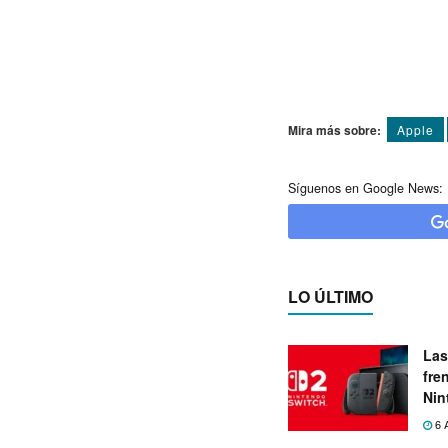
Mira más sobre:
Apple
Síguenos en Google News:
LO ÚLTIMO
Las
fre
Nin
exp
6 