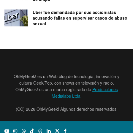
Uber fue demandada por sus accionistas
acusando fallas en supervisar casos de abuso
sexual
OhMyGeek! es un Web blog de tecnología, innovación y
cultura Geek/Pop, con shows en televisión y radio.
OhMyGeek! es una marca registrada de
Producciones
Medialabs Ltda
.
(CC) 2026 OhMyGeek! Algunos derechos reservados.