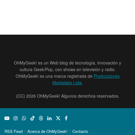
OhMyGeek! es un Web blog de tecnología, innovación y
cultura Geek/Pop, con shows en televisión y radio.
OhMyGeek! es una marca registrada de
Producciones
Medialabs Ltda
.
(CC) 2026 OhMyGeek! Algunos derechos reservados.
RSS Feed
Acerca de OhMyGeek!
Contacto