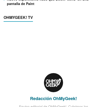
pantalla de Paint
OHMYGEEK! TV
Redacción OhMyGeek!
Equipo editorial de OhMyGeek!. Cubrimos los