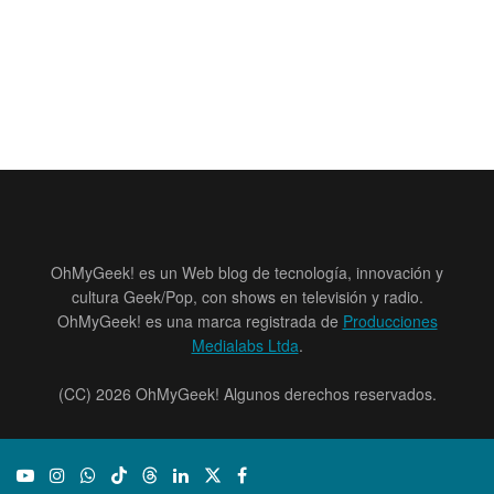
OhMyGeek! es un Web blog de tecnología, innovación y
cultura Geek/Pop, con shows en televisión y radio.
OhMyGeek! es una marca registrada de
Producciones
Medialabs Ltda
.
(CC) 2026 OhMyGeek! Algunos derechos reservados.