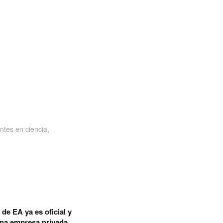
ntes en ciencia,
de EA ya es oficial y
una empresa privada