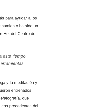
s para ayudar a los
renamiento ha sido un
in He, del Centro de
a este tiempo
 herramientas
ga y la meditación y
 fueron entrenados
falografí­a, que
ricos procedentes del