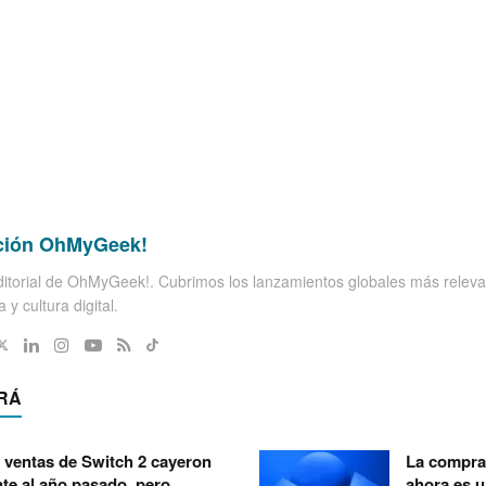
ción OhMyGeek!
itorial de OhMyGeek!. Cubrimos los lanzamientos globales más releva
 y cultura digital.
RÁ
 ventas de Switch 2 cayeron
La compra 
nte al año pasado, pero
ahora es 