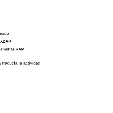
erado
 X2 AI+
 memorias RAM
raducí­a la actividad