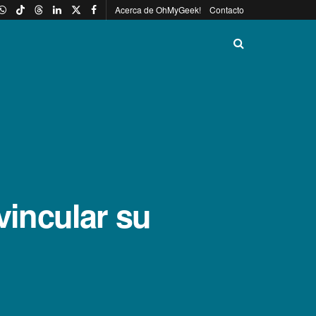
Acerca de OhMyGeek!
Contacto
 vincular su