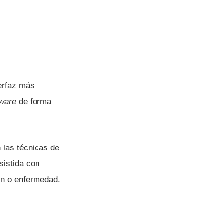
terfaz más
tware
de forma
 las técnicas de
sistida con
ón o enfermedad.