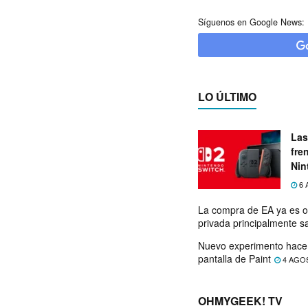
Síguenos en Google News:
LO ÚLTIMO
Las
fre
Nin
exp
6 
La compra de EA ya es o
privada principalmente s
Nuevo experimento hace 
pantalla de Paint
4 AGO
OHMYGEEK! TV