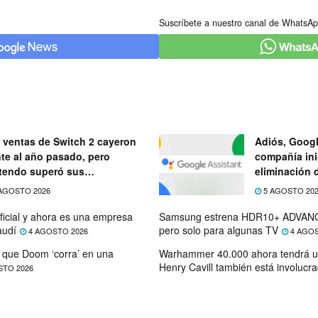
Suscríbete a nuestro canal de WhatsAp
 ventas de Switch 2 cayeron
Adiós, Googl
nte al año pasado, pero
compañía ini
tendo superó sus
eliminación 
ectativas
próximo mes
AGOSTO 2026
5 AGOSTO 20
ficial y ahora es una empresa
Samsung estrena HDR10+ ADVANC
audí
pero solo para algunas TV
4 AGOSTO 2026
4 AGOS
que Doom ‘corra’ en una
Warhammer 40.000 ahora tendrá u
Henry Cavill también está involucr
STO 2026