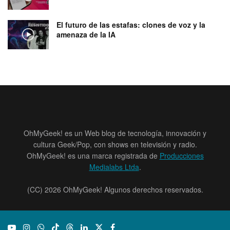
El futuro de las estafas: clones de voz y la
amenaza de la IA
OhMyGeek! es un Web blog de tecnología, innovación y
cultura Geek/Pop, con shows en televisión y radio.
OhMyGeek! es una marca registrada de
Producciones
Medialabs Ltda
.
(CC) 2026 OhMyGeek! Algunos derechos reservados.