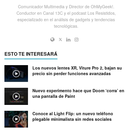
Comunicador Multimedia y Director de OhMyGeek!.
Conductor en Canal 13C y el podcast Los Resistidos,
especializado en el análisis de gadgets y tendencias
tecnológicas.
ESTO TE INTERESARÁ
Los nuevos lentes XR, Viture Pro 2, bajan su
precio sin perder funciones avanzadas
Nuevo experimento hace que Doom ‘corra’ en
una pantalla de Paint
Conoce al Light Flip: un nuevo teléfono
plegable minimalista sin redes sociales