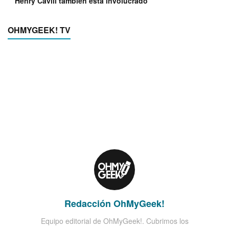
Henry Cavill también está involucrado
OHMYGEEK! TV
Redacción OhMyGeek!
Equipo editorial de OhMyGeek!. Cubrimos los