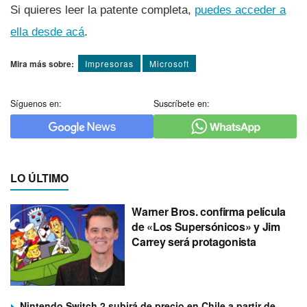
Si quieres leer la patente completa,
puedes acceder a
ella desde acá
.
Mira más sobre:
Impresoras
Microsoft
Síguenos en:
Suscríbete en:
LO ÚLTIMO
Warner Bros. confirma película
de «Los Supersónicos» y Jim
Carrey será protagonista
Nintendo Switch 2 subirá de precio en Chile a partir de