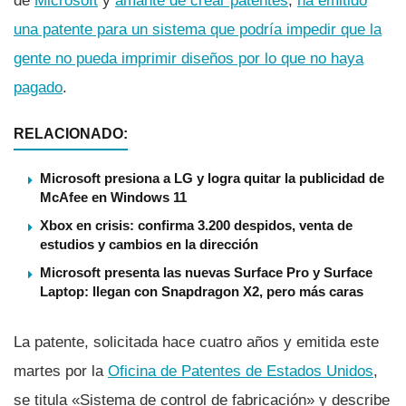
de
Microsoft
y
amante de crear patentes
,
ha emitido
una patente para un sistema que podrí­a impedir que la
gente no pueda imprimir diseños por lo que no haya
pagado
.
RELACIONADO:
Microsoft presiona a LG y logra quitar la publicidad de
McAfee en Windows 11
Xbox en crisis: confirma 3.200 despidos, venta de
estudios y cambios en la dirección
Microsoft presenta las nuevas Surface Pro y Surface
Laptop: llegan con Snapdragon X2, pero más caras
La patente, solicitada hace cuatro años y emitida este
martes por la
Oficina de Patentes de Estados Unidos
,
se titula «Sistema de control de fabricación» y describe