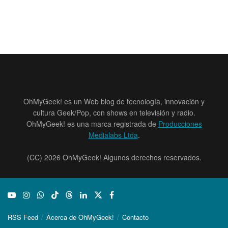
OhMyGeek! es un Web blog de tecnología, innovación y
cultura Geek/Pop, con shows en televisión y radio.
OhMyGeek! es una marca registrada de
Producciones
Medialabs Ltda
.
(CC) 2026 OhMyGeek! Algunos derechos reservados.
RSS Feed
Acerca de OhMyGeek!
Contacto