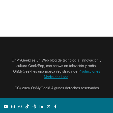
OhMyGeek! es un Web blog de tecnología, innovación y
cultura Geek/Pop, con shows en televisión y radio.
OhMyGeek! es una marca registrada de
Producciones
Medialabs Ltda
.
(CC) 2026 OhMyGeek! Algunos derechos reservados.