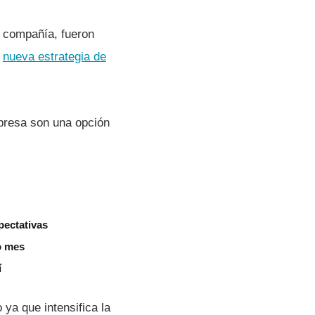
 compañí­a, fueron
a
nueva estrategia de
mpresa son una opción
pectativas
o mes
í
 ya que intensifica la