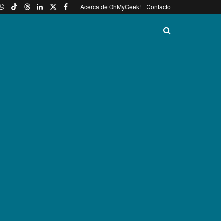
Acerca de OhMyGeek!
Contacto