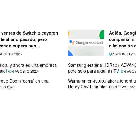
 ventas de Switch 2 cayeron
Adiós, Googl
nte al año pasado, pero
compañía ini
tendo superó sus
eliminación 
ectativas
próximo mes
AGOSTO 2026
5 AGOSTO 20
ficial y ahora es una empresa
Samsung estrena HDR10+ ADVANC
audí
pero solo para algunas TV
4 AGOSTO 2026
4 AGOS
que Doom ‘corra’ en una
Warhammer 40.000 ahora tendrá u
Henry Cavill también está involucr
STO 2026