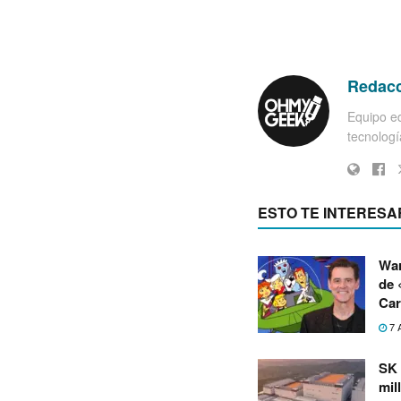
Redac
Equipo ed
tecnología
ESTO TE INTERESA
War
de 
Car
7 
SK 
mil