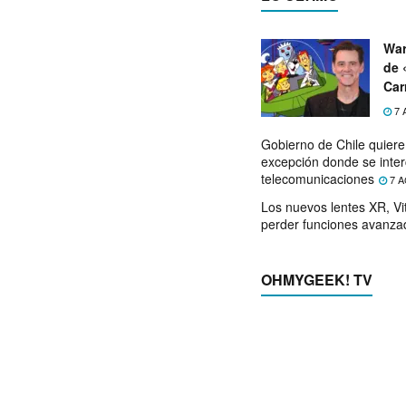
War
de 
Car
7 
Gobierno de Chile quier
excepción donde se inter
telecomunicaciones
7 A
Los nuevos lentes XR, Vit
perder funciones avanza
OHMYGEEK! TV