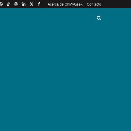
Acerca de OhMyGeek!
Contacto