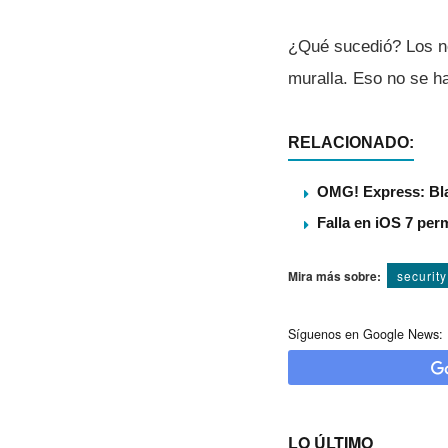
¿Qué sucedió? Los n
muralla. Eso no se h
RELACIONADO:
OMG! Express: Blac
Falla en iOS 7 perm
Mira más sobre:
security
Síguenos en Google News:
LO ÚLTIMO