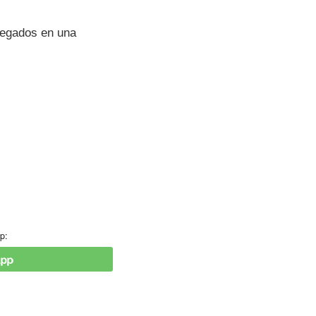
pegados en una
p: