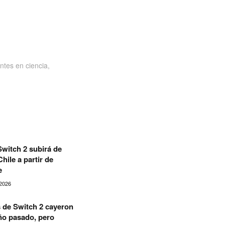
ntes en ciencia,
witch 2 subirá de
hile a partir de
e
2026
 de Switch 2 cayeron
año pasado, pero