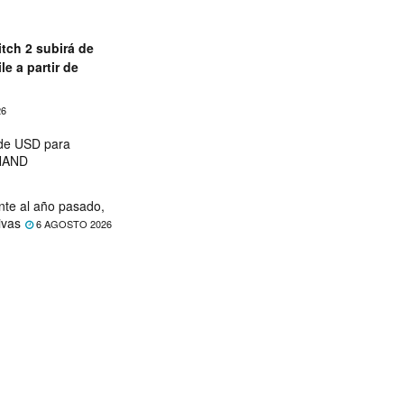
tch 2 subirá de
le a partir de
26
 de USD para
 NAND
nte al año pasado,
ivas
6 AGOSTO 2026