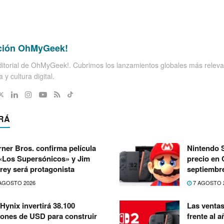
ción OhMyGeek!
itorial de OhMyGeek!. Cubrimos los lanzamientos globales más releva
 y cultura digital.
RÁ
ner Bros. confirma película
Nintendo S
«Los Supersónicos» y Jim
precio en C
rey será protagonista
septiembr
AGOSTO 2026
7 AGOSTO 
Hynix invertirá 38.100
Las ventas
lones de USD para construir
frente al 