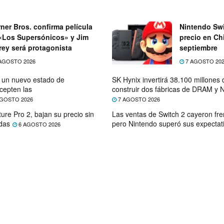
ner Bros. confirma película
Nintendo Swi
«Los Supersónicos» y Jim
precio en Chi
rey será protagonista
septiembre
AGOSTO 2026
7 AGOSTO 20
e un nuevo estado de
SK Hynix invertirá 38.100 millones
cepten las
construir dos fábricas de DRAM y
GOSTO 2026
7 AGOSTO 2026
ure Pro 2, bajan su precio sin
Las ventas de Switch 2 cayeron fre
das
pero Nintendo superó sus expectat
6 AGOSTO 2026