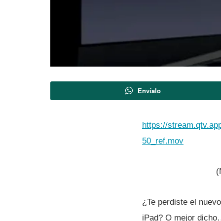
Envíalo
https://stream.qtv.
50_ref.mov
(
¿Te perdiste el nuevo
iPad? O mejor dicho…