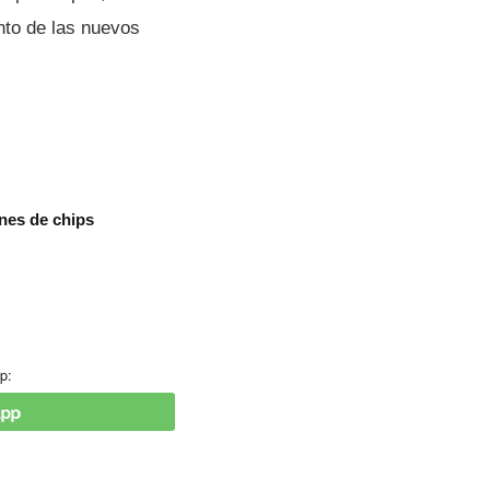
nto de las nuevos
nes de chips
p: