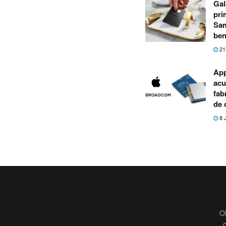
Gal
pri
Sam
ben
21
App
acu
fab
de 
8 
O