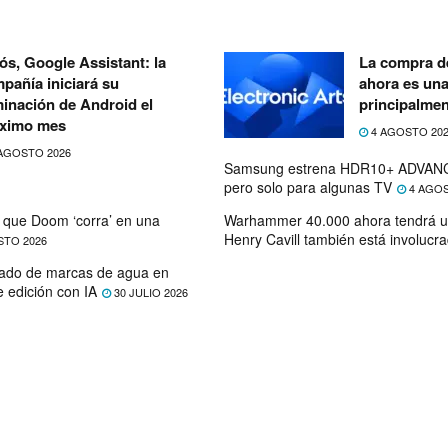
ós, Google Assistant: la
La compra de
pañía iniciará su
ahora es un
minación de Android el
principalmen
ximo mes
4 AGOSTO 20
AGOSTO 2026
Samsung estrena HDR10+ ADVANC
pero solo para algunas TV
4 AGOS
que Doom ‘corra’ en una
Warhammer 40.000 ahora tendrá u
Henry Cavill también está involucr
STO 2026
ado de marcas de agua en
e edición con IA
30 JULIO 2026