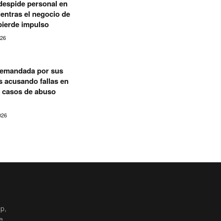
espide personal en
entras el negocio de
pierde impulso
026
demandada por sus
s acusando fallas en
r casos de abuso
026
p,
e