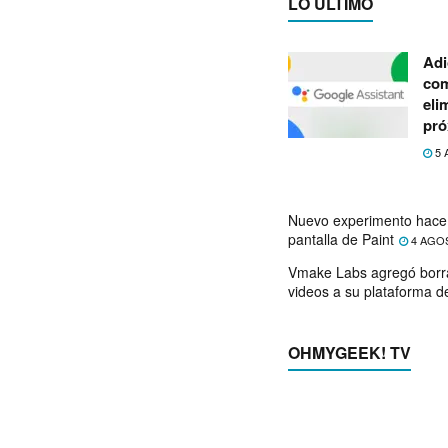
LO ÚLTIMO
Adi
com
eli
pró
5 
Nuevo experimento hace 
pantalla de Paint
4 AGO
Vmake Labs agregó borr
videos a su plataforma d
OHMYGEEK! TV