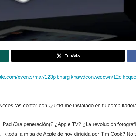
Tuitéalo
apple.com/events/mar/123pibhargjknawdconwecown/12oihbqeo
Necesitas contar con Quicktime instalado en tu computador
 iPad (3ra generación)? ¿Apple TV? ¿La revolución fotográfi
 ¿toda la misa de Apple de hoy dirigida por Tim Cook? No t