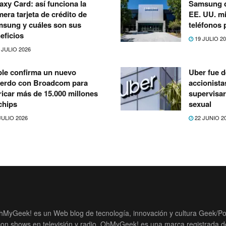
axy Card: así funciona la
Samsung d
mera tarjeta de crédito de
EE. UU. mi
sung y cuáles son sus
teléfonos 
eficios
19 JULIO 2
 JULIO 2026
le confirma un nuevo
Uber fue 
erdo con Broadcom para
accionista
ricar más de 15.000 millones
supervisa
chips
sexual
JULIO 2026
22 JUNIO 2
hMyGeek! es un Web blog de tecnología, innovación y cultura Geek/Po
con shows en televisión y radio. OhMyGeek! es una marca registrada d