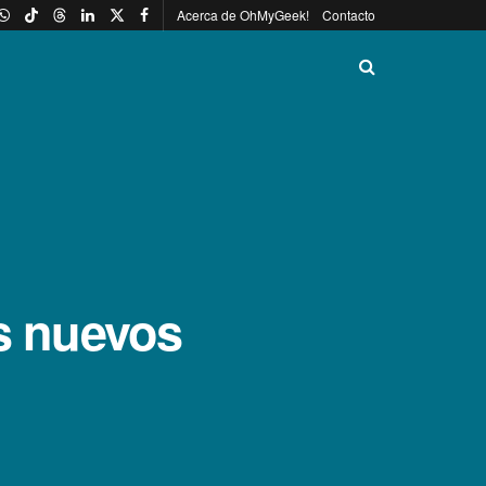
Acerca de OhMyGeek!
Contacto
us nuevos