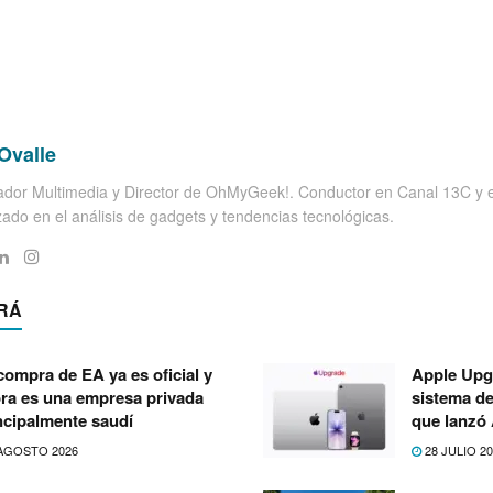
Ovalle
dor Multimedia y Director de OhMyGeek!. Conductor en Canal 13C y el
zado en el análisis de gadgets y tendencias tecnológicas.
RÁ
compra de EA ya es oficial y
Apple Upg
ra es una empresa privada
sistema de
ncipalmente saudí
que lanzó
AGOSTO 2026
28 JULIO 2