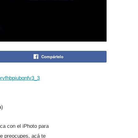
Compártelo
rvfhbpiubqnfv3_3
a)
ca con el iPhoto para
e preocupes, acá te