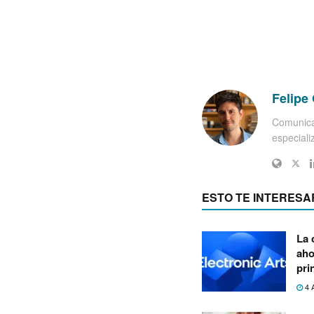
Felipe 
Comunica
especiali
ESTO TE INTERESA
La 
aho
pri
4 