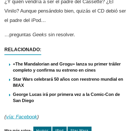
¿Y quién vendrí­a a ser el padre del Cassette? ¿El
Vinilo? Aunque pensándolo bien, quizás el CD debió ser
el padre del iPod…
…preguntas
Geeks
sin resolver.
RELACIONADO:
«The Mandalorian and Grogu» lanza su primer tráiler
completo y confirma su estreno en cines
Star Wars celebrará 50 años con reestreno mundial en
IMAX
George Lucas irá por primera vez a la Comic-Con de
San Diego
(
ví­a: Facebook
)
Mira más sobre:
Humor
iPod
Star Wars