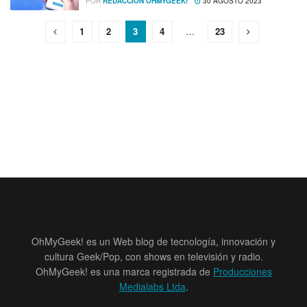
POR
REDACCIÓN OHMYGEEK!
30 AGOSTO 2023
1
2
3
4
…
23
OhMyGeek! es un Web blog de tecnología, innovación y
cultura Geek/Pop, con shows en televisión y radio.
OhMyGeek! es una marca registrada de
Producciones
Medialabs Ltda
.