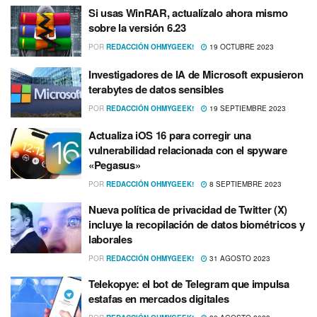
Si usas WinRAR, actualízalo ahora mismo
sobre la versión 6.23
POR
REDACCIÓN OHMYGEEK!
19 OCTUBRE 2023
Investigadores de IA de Microsoft expusieron
terabytes de datos sensibles
POR
REDACCIÓN OHMYGEEK!
19 SEPTIEMBRE 2023
Actualiza iOS 16 para corregir una
vulnerabilidad relacionada con el spyware
«Pegasus»
POR
REDACCIÓN OHMYGEEK!
8 SEPTIEMBRE 2023
Nueva política de privacidad de Twitter (X)
incluye la recopilación de datos biométricos y
laborales
POR
REDACCIÓN OHMYGEEK!
31 AGOSTO 2023
Telekopye: el bot de Telegram que impulsa
estafas en mercados digitales