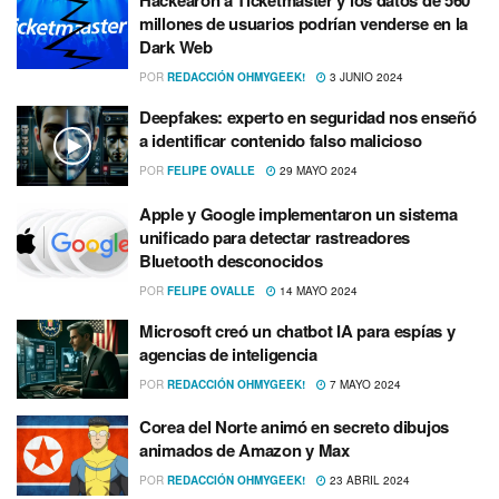
Hackearon a Ticketmaster y los datos de 560
millones de usuarios podrían venderse en la
Dark Web
POR
REDACCIÓN OHMYGEEK!
3 JUNIO 2024
Deepfakes: experto en seguridad nos enseñó
a identificar contenido falso malicioso
POR
FELIPE OVALLE
29 MAYO 2024
Apple y Google implementaron un sistema
unificado para detectar rastreadores
Bluetooth desconocidos
POR
FELIPE OVALLE
14 MAYO 2024
Microsoft creó un chatbot IA para espías y
agencias de inteligencia
POR
REDACCIÓN OHMYGEEK!
7 MAYO 2024
Corea del Norte animó en secreto dibujos
animados de Amazon y Max
POR
REDACCIÓN OHMYGEEK!
23 ABRIL 2024