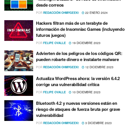
desde correos
POR
REDACCIÓN OHMYGEEK!
22 ENERO 2024
Hackers filtran más de un terabyte de
información de Insomniac Games (incluyendo
futuros juegos)
POR
FELIPE OVALLE
19 DICIEMBRE 2023
Advierten de los peligros de los códigos QR:
pueden robarte dinero e instalarte malware
POR
REDACCIÓN OHMYGEEK!
12 DICIEMBRE 2023
Actualiza WordPress ahora: la versión 6.4.2
corrige una vulnerabilidad crítica
POR
FELIPE OVALLE
10 DICIEMBRE 2023
Bluetooth 4.2 y nuevas versiones están en
riesgo de ataques de fuerza bruta por grave
vulnerabilidad
POR
REDACCIÓN OHMYGEEK!
3 DICIEMBRE 2023