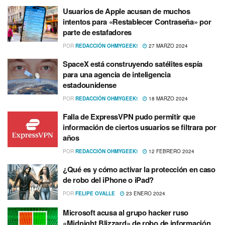
Usuarios de Apple acusan de muchos
intentos para «Restablecer Contraseña» por
parte de estafadores
POR
REDACCIÓN OHMYGEEK!
27 MARZO 2024
SpaceX está construyendo satélites espía
para una agencia de inteligencia
estadounidense
POR
REDACCIÓN OHMYGEEK!
18 MARZO 2024
Falla de ExpressVPN pudo permitir que
información de ciertos usuarios se filtrara por
años
POR
REDACCIÓN OHMYGEEK!
12 FEBRERO 2024
¿Qué es y cómo activar la protección en caso
de robo del iPhone o iPad?
POR
FELIPE OVALLE
23 ENERO 2024
Microsoft acusa al grupo hacker ruso
«Midnight Blizzard» de robo de información