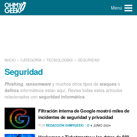
Menú
INICIO
CATEGORÍA
TECNOLOGÍ­AS
SEGURIDAD
Seguridad
Phishing
,
ransomware
y muchos otros tipos de
ataques
o
delitos
informáticos están aquí. Revisa todas estos artículos
relacionados con
seguridad
informática
.
Filtración interna de Google mostró miles de
incidentes de seguridad y privacidad
POR
REDACCIÓN OHMYGEEK!
4 JUNIO 2024